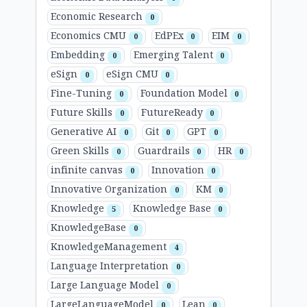
Economic Research
0
Economics CMU
EdPEx
EIM
0
0
0
Embedding
Emerging Talent
0
0
eSign
eSign CMU
0
0
Fine-Tuning
Foundation Model
0
0
Future Skills
FutureReady
0
0
Generative AI
Git
GPT
0
0
0
Green Skills
Guardrails
HR
0
0
0
infinite canvas
Innovation
0
0
Innovative Organization
KM
0
0
Knowledge
Knowledge Base
5
0
KnowledgeBase
0
KnowledgeManagement
4
Language Interpretation
0
Large Language Model
0
LargeLanguageModel
Lean
0
0