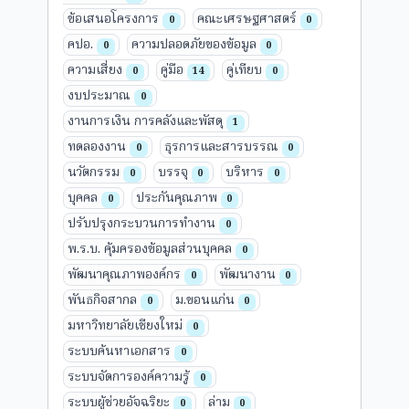
ข้อเสนอโครงการ
คณะเศรษฐศาสตร์
0
0
คปอ.
ความปลอดภัยของข้อมูล
0
0
ความเสี่ยง
คู่มือ
คู่เทียบ
0
14
0
งบประมาณ
0
งานการเงิน การคลังและพัสดุ
1
ทดลองงาน
ธุรการและสารบรรณ
0
0
นวัตกรรม
บรรจุ
บริหาร
0
0
0
บุคคล
ประกันคุณภาพ
0
0
ปรับปรุงกระบวนการทำงาน
0
พ.ร.บ. คุ้มครองข้อมูลส่วนบุคคล
0
พัฒนาคุณภาพองค์กร
พัฒนางาน
0
0
พันธกิจสากล
ม.ขอนแก่น
0
0
มหาวิทยาลัยเชียงใหม่
0
ระบบค้นหาเอกสาร
0
ระบบจัดการองค์ความรู้
0
ระบบผู้ช่วยอัจฉริยะ
ล่าม
0
0