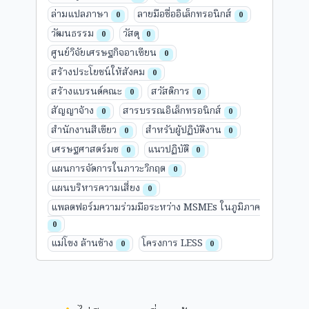
ล่ามแปลภาษา
ลายมือชื่ออิเล็กทรอนิกส์
0
0
วัฒนธรรม
วัสดุ
0
0
ศูนย์วิจัยเศรษฐกิจอาเซียน
0
สร้างประโยชน์ให้สังคม
0
สร้างแบรนด์คณะ
สวัสดิการ
0
0
สัญญาจ้าง
สารบรรณอิเล็กทรอนิกส์
0
0
สำนักงานสีเขียว
สำหรับผู้ปฏิบัติงาน
0
0
เศรษฐศาสตร์มช
แนวปฏิบัติ
0
0
แผนการจัดการในภาวะวิกฤต
0
แผนบริหารความเสี่ยง
0
แพลตฟอร์มความร่วมมือระหว่าง MSMEs ในภูมิภาค
0
แม่โขง ล้านช้าง
โครงการ LESS
0
0