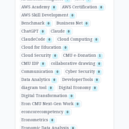
AWS Academy
AWS Certification
0
0
AWS Skill Development
0
Benchmark
Business Net
0
0
ChatGPT
Claude
0
0
ClaudeCode
Cloud Computing
0
0
Cloud for Education
0
Cloud Security
CMU e-Donation
0
1
CMU IDP
collaborative drawing
0
0
Communication
Cyber Security
0
0
Data Analytics
DeveloperTools
0
0
diagram tool
Digital Economy
0
0
Digital Transformation
0
Econ CMU Next-Gen Work
0
econcorecompetency
0
Econometrics
0
Economic Data Analysis
0