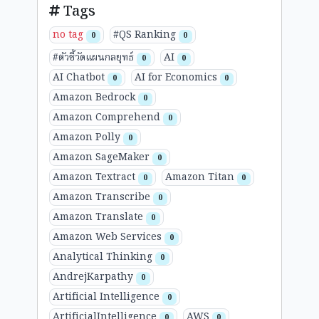
Tags
no tag
#QS Ranking
0
0
#ตัวชี้วัดแผนกลยุทธ์
AI
0
0
AI Chatbot
AI for Economics
0
0
Amazon Bedrock
0
Amazon Comprehend
0
Amazon Polly
0
Amazon SageMaker
0
Amazon Textract
Amazon Titan
0
0
Amazon Transcribe
0
Amazon Translate
0
Amazon Web Services
0
Analytical Thinking
0
AndrejKarpathy
0
Artificial Intelligence
0
ArtificialIntelligence
AWS
0
0