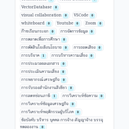
VectorDatabase
0
visual collaboration
VSCode
0
0
whiteboard
Youtube
Zoom
0
0
0
ก๊าซเรือนกระจก
การจัดการข้อมูล
0
0
การตลาดเพื่อการศึกษา
0
การตัดสินใจเชิงนโยบาย
การถอดเสียง
0
0
การบริจาค
การบริหารความเสี่ยง
1
0
การประมวลผลเอกสาร
0
การประเมินความเสี่ยง
0
การพยากรณ์เศรษฐกิจ
0
การรับรองสำนักงานสีเขียว
0
การลดหย่อนภาษี
การวิเคราะห์ข้อความ
1
0
การวิเคราะห์ข้อมูลเศรษฐกิจ
0
การวิเคราะห์พฤติกรรมผู้บริโภค
0
ข้อบังคับ บริหาร บุคคล การจ้าง สัญญาจ้าง บรรจุ
ทดลองงาน
0