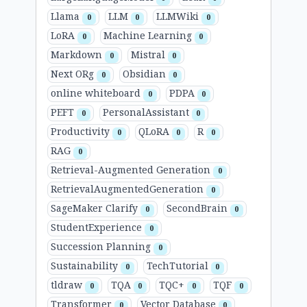
Llama
LLM
LLMWiki
0
0
0
LoRA
Machine Learning
0
0
Markdown
Mistral
0
0
Next ORg
Obsidian
0
0
online whiteboard
PDPA
0
0
PEFT
PersonalAssistant
0
0
Productivity
QLoRA
R
0
0
0
RAG
0
Retrieval-Augmented Generation
0
RetrievalAugmentedGeneration
0
SageMaker Clarify
SecondBrain
0
0
StudentExperience
0
Succession Planning
0
Sustainability
TechTutorial
0
0
tldraw
TQA
TQC+
TQF
0
0
0
0
Transformer
Vector Database
0
0