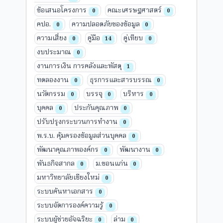
ข้อเสนอโครงการ
คณะเศรษฐศาสตร์
0
0
คปอ.
ความปลอดภัยของข้อมูล
0
0
ความเสี่ยง
คู่มือ
คู่เทียบ
0
14
0
งบประมาณ
0
งานการเงิน การคลังและพัสดุ
1
ทดลองงาน
ธุรการและสารบรรณ
0
0
นวัตกรรม
บรรจุ
บริหาร
0
0
0
บุคคล
ประกันคุณภาพ
0
0
ปรับปรุงกระบวนการทำงาน
0
พ.ร.บ. คุ้มครองข้อมูลส่วนบุคคล
0
พัฒนาคุณภาพองค์กร
พัฒนางาน
0
0
พันธกิจสากล
ม.ขอนแก่น
0
0
มหาวิทยาลัยเชียงใหม่
0
ระบบค้นหาเอกสาร
0
ระบบจัดการองค์ความรู้
0
ระบบผู้ช่วยอัจฉริยะ
ล่าม
0
0