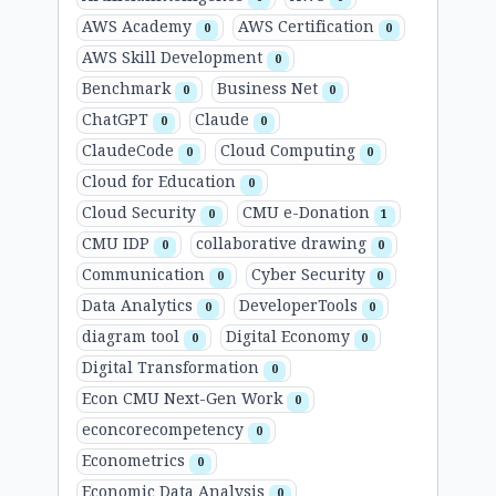
AWS Academy
AWS Certification
0
0
AWS Skill Development
0
Benchmark
Business Net
0
0
ChatGPT
Claude
0
0
ClaudeCode
Cloud Computing
0
0
Cloud for Education
0
Cloud Security
CMU e-Donation
0
1
CMU IDP
collaborative drawing
0
0
Communication
Cyber Security
0
0
Data Analytics
DeveloperTools
0
0
diagram tool
Digital Economy
0
0
Digital Transformation
0
Econ CMU Next-Gen Work
0
econcorecompetency
0
Econometrics
0
Economic Data Analysis
0