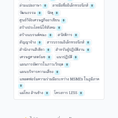
ล่ามแปลภาษา
ลายมือชื่ออิเล็กทรอนิกส์
0
0
วัฒนธรรม
วัสดุ
0
0
ศูนย์วิจัยเศรษฐกิจอาเซียน
0
สร้างประโยชน์ให้สังคม
0
สร้างแบรนด์คณะ
สวัสดิการ
0
0
สัญญาจ้าง
สารบรรณอิเล็กทรอนิกส์
0
0
สำนักงานสีเขียว
สำหรับผู้ปฏิบัติงาน
0
0
เศรษฐศาสตร์มช
แนวปฏิบัติ
0
0
แผนการจัดการในภาวะวิกฤต
0
แผนบริหารความเสี่ยง
0
แพลตฟอร์มความร่วมมือระหว่าง MSMEs ในภูมิภาค
0
แม่โขง ล้านช้าง
โครงการ LESS
0
0