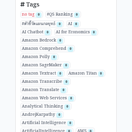
Tags
no tag
#QS Ranking
0
0
#ตัวชี้วัดแผนกลยุทธ์
AI
0
0
AI Chatbot
AI for Economics
0
0
Amazon Bedrock
0
Amazon Comprehend
0
Amazon Polly
0
Amazon SageMaker
0
Amazon Textract
Amazon Titan
0
0
Amazon Transcribe
0
Amazon Translate
0
Amazon Web Services
0
Analytical Thinking
0
AndrejKarpathy
0
Artificial Intelligence
0
ArtificialIntelligence
AWS
0
0