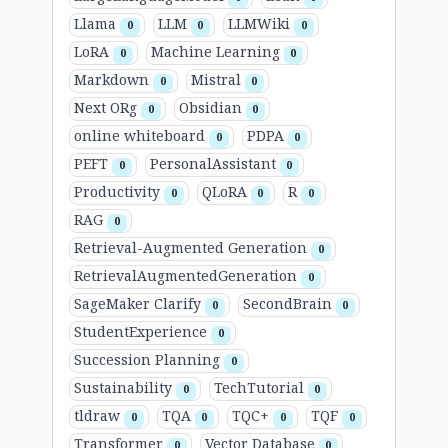
Llama
LLM
LLMWiki
0
0
0
LoRA
Machine Learning
0
0
Markdown
Mistral
0
0
Next ORg
Obsidian
0
0
online whiteboard
PDPA
0
0
PEFT
PersonalAssistant
0
0
Productivity
QLoRA
R
0
0
0
RAG
0
Retrieval-Augmented Generation
0
RetrievalAugmentedGeneration
0
SageMaker Clarify
SecondBrain
0
0
StudentExperience
0
Succession Planning
0
Sustainability
TechTutorial
0
0
tldraw
TQA
TQC+
TQF
0
0
0
0
Transformer
Vector Database
0
0