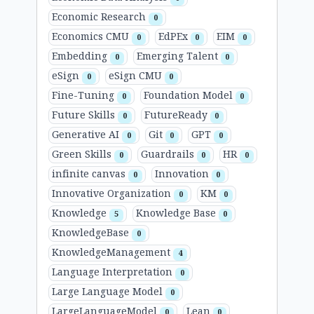
Economic Research
0
Economics CMU
EdPEx
EIM
0
0
0
Embedding
Emerging Talent
0
0
eSign
eSign CMU
0
0
Fine-Tuning
Foundation Model
0
0
Future Skills
FutureReady
0
0
Generative AI
Git
GPT
0
0
0
Green Skills
Guardrails
HR
0
0
0
infinite canvas
Innovation
0
0
Innovative Organization
KM
0
0
Knowledge
Knowledge Base
5
0
KnowledgeBase
0
KnowledgeManagement
4
Language Interpretation
0
Large Language Model
0
LargeLanguageModel
Lean
0
0