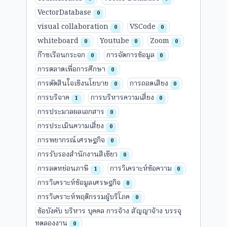
VectorDatabase
0
visual collaboration
VSCode
0
0
whiteboard
Youtube
Zoom
0
0
0
ก๊าซเรือนกระจก
การจัดการข้อมูล
0
0
การตลาดเพื่อการศึกษา
0
การตัดสินใจเชิงนโยบาย
การถอดเสียง
0
0
การบริจาค
การบริหารความเสี่ยง
1
0
การประมวลผลเอกสาร
0
การประเมินความเสี่ยง
0
การพยากรณ์เศรษฐกิจ
0
การรับรองสำนักงานสีเขียว
0
การลดหย่อนภาษี
การวิเคราะห์ข้อความ
1
0
การวิเคราะห์ข้อมูลเศรษฐกิจ
0
การวิเคราะห์พฤติกรรมผู้บริโภค
0
ข้อบังคับ บริหาร บุคคล การจ้าง สัญญาจ้าง บรรจุ
ทดลองงาน
0