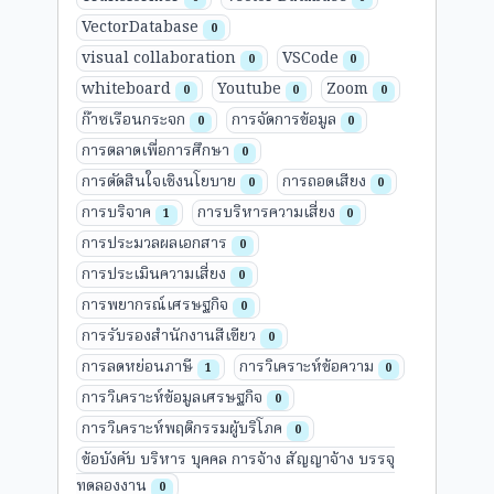
VectorDatabase
0
visual collaboration
VSCode
0
0
whiteboard
Youtube
Zoom
0
0
0
ก๊าซเรือนกระจก
การจัดการข้อมูล
0
0
การตลาดเพื่อการศึกษา
0
การตัดสินใจเชิงนโยบาย
การถอดเสียง
0
0
การบริจาค
การบริหารความเสี่ยง
1
0
การประมวลผลเอกสาร
0
การประเมินความเสี่ยง
0
การพยากรณ์เศรษฐกิจ
0
การรับรองสำนักงานสีเขียว
0
การลดหย่อนภาษี
การวิเคราะห์ข้อความ
1
0
การวิเคราะห์ข้อมูลเศรษฐกิจ
0
การวิเคราะห์พฤติกรรมผู้บริโภค
0
ข้อบังคับ บริหาร บุคคล การจ้าง สัญญาจ้าง บรรจุ
ทดลองงาน
0