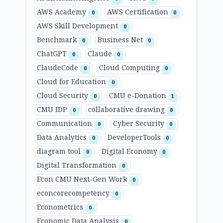
AWS Academy
AWS Certification
0
0
AWS Skill Development
0
Benchmark
Business Net
0
0
ChatGPT
Claude
0
0
ClaudeCode
Cloud Computing
0
0
Cloud for Education
0
Cloud Security
CMU e-Donation
0
1
CMU IDP
collaborative drawing
0
0
Communication
Cyber Security
0
0
Data Analytics
DeveloperTools
0
0
diagram tool
Digital Economy
0
0
Digital Transformation
0
Econ CMU Next-Gen Work
0
econcorecompetency
0
Econometrics
0
Economic Data Analysis
0