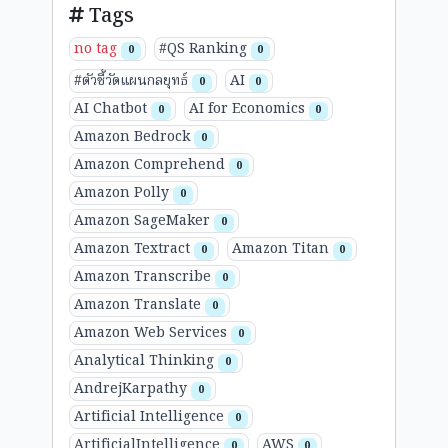
Tags
no tag
#QS Ranking
0
0
#ตัวชี้วัดแผนกลยุทธ์
AI
0
0
AI Chatbot
AI for Economics
0
0
Amazon Bedrock
0
Amazon Comprehend
0
Amazon Polly
0
Amazon SageMaker
0
Amazon Textract
Amazon Titan
0
0
Amazon Transcribe
0
Amazon Translate
0
Amazon Web Services
0
Analytical Thinking
0
AndrejKarpathy
0
Artificial Intelligence
0
ArtificialIntelligence
AWS
0
0