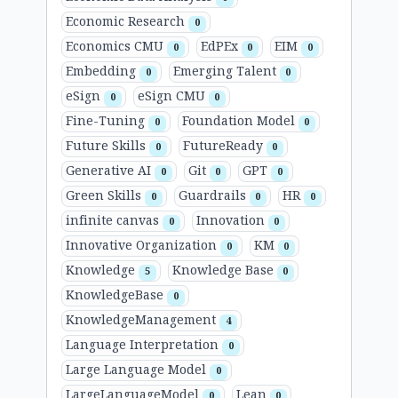
Economic Research
0
Economics CMU
EdPEx
EIM
0
0
0
Embedding
Emerging Talent
0
0
eSign
eSign CMU
0
0
Fine-Tuning
Foundation Model
0
0
Future Skills
FutureReady
0
0
Generative AI
Git
GPT
0
0
0
Green Skills
Guardrails
HR
0
0
0
infinite canvas
Innovation
0
0
Innovative Organization
KM
0
0
Knowledge
Knowledge Base
5
0
KnowledgeBase
0
KnowledgeManagement
4
Language Interpretation
0
Large Language Model
0
LargeLanguageModel
Lean
0
0