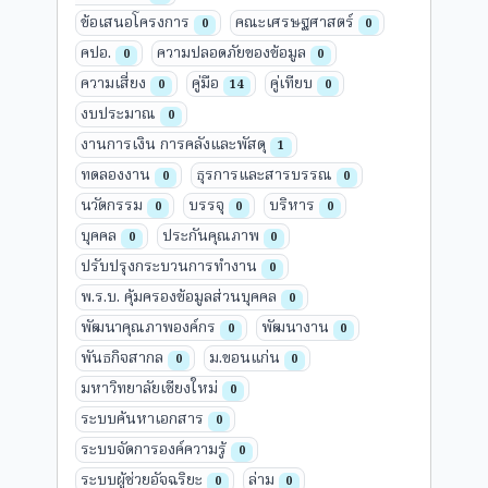
ข้อเสนอโครงการ
คณะเศรษฐศาสตร์
0
0
คปอ.
ความปลอดภัยของข้อมูล
0
0
ความเสี่ยง
คู่มือ
คู่เทียบ
0
14
0
งบประมาณ
0
งานการเงิน การคลังและพัสดุ
1
ทดลองงาน
ธุรการและสารบรรณ
0
0
นวัตกรรม
บรรจุ
บริหาร
0
0
0
บุคคล
ประกันคุณภาพ
0
0
ปรับปรุงกระบวนการทำงาน
0
พ.ร.บ. คุ้มครองข้อมูลส่วนบุคคล
0
พัฒนาคุณภาพองค์กร
พัฒนางาน
0
0
พันธกิจสากล
ม.ขอนแก่น
0
0
มหาวิทยาลัยเชียงใหม่
0
ระบบค้นหาเอกสาร
0
ระบบจัดการองค์ความรู้
0
ระบบผู้ช่วยอัจฉริยะ
ล่าม
0
0