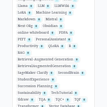
Llama
LLM
LLMWiki
0
0
0
LoRA
Machine Learning
0
0
Markdown
Mistral
0
0
Next ORg
Obsidian
0
0
online whiteboard
PDPA
0
0
PEFT
PersonalAssistant
0
0
Productivity
QLoRA
R
0
0
0
RAG
0
Retrieval-Augmented Generation
0
RetrievalAugmentedGeneration
0
SageMaker Clarify
SecondBrain
0
0
StudentExperience
0
Succession Planning
0
Sustainability
TechTutorial
0
0
tldraw
TQA
TQC+
TQF
0
0
0
0
Transformer
Vector Database
0
0