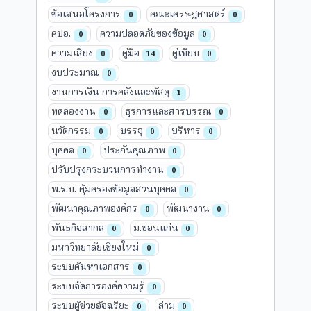
ข้อเสนอโครงการ
คณะเศรษฐศาสตร์
0
0
คปอ.
ความปลอดภัยของข้อมูล
0
0
ความเสี่ยง
คู่มือ
คู่เทียบ
0
14
0
งบประมาณ
0
งานการเงิน การคลังและพัสดุ
1
ทดลองงาน
ธุรการและสารบรรณ
0
0
นวัตกรรม
บรรจุ
บริหาร
0
0
0
บุคคล
ประกันคุณภาพ
0
0
ปรับปรุงกระบวนการทำงาน
0
พ.ร.บ. คุ้มครองข้อมูลส่วนบุคคล
0
พัฒนาคุณภาพองค์กร
พัฒนางาน
0
0
พันธกิจสากล
ม.ขอนแก่น
0
0
มหาวิทยาลัยเชียงใหม่
0
ระบบค้นหาเอกสาร
0
ระบบจัดการองค์ความรู้
0
ระบบผู้ช่วยอัจฉริยะ
ล่าม
0
0