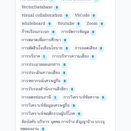
VectorDatabase
0
visual collaboration
VSCode
0
0
whiteboard
Youtube
Zoom
0
0
0
ก๊าซเรือนกระจก
การจัดการข้อมูล
0
0
การตลาดเพื่อการศึกษา
0
การตัดสินใจเชิงนโยบาย
การถอดเสียง
0
0
การบริจาค
การบริหารความเสี่ยง
1
0
การประมวลผลเอกสาร
0
การประเมินความเสี่ยง
0
การพยากรณ์เศรษฐกิจ
0
การรับรองสำนักงานสีเขียว
0
การลดหย่อนภาษี
การวิเคราะห์ข้อความ
1
0
การวิเคราะห์ข้อมูลเศรษฐกิจ
0
การวิเคราะห์พฤติกรรมผู้บริโภค
0
ข้อบังคับ บริหาร บุคคล การจ้าง สัญญาจ้าง บรรจุ
ทดลองงาน
0