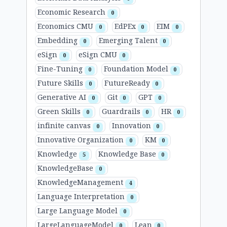
Economic Research
0
Economics CMU
EdPEx
EIM
0
0
0
Embedding
Emerging Talent
0
0
eSign
eSign CMU
0
0
Fine-Tuning
Foundation Model
0
0
Future Skills
FutureReady
0
0
Generative AI
Git
GPT
0
0
0
Green Skills
Guardrails
HR
0
0
0
infinite canvas
Innovation
0
0
Innovative Organization
KM
0
0
Knowledge
Knowledge Base
5
0
KnowledgeBase
0
KnowledgeManagement
4
Language Interpretation
0
Large Language Model
0
LargeLanguageModel
Lean
0
0