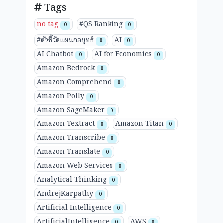
Tags
no tag
#QS Ranking
0
0
#ตัวชี้วัดแผนกลยุทธ์
AI
0
0
AI Chatbot
AI for Economics
0
0
Amazon Bedrock
0
Amazon Comprehend
0
Amazon Polly
0
Amazon SageMaker
0
Amazon Textract
Amazon Titan
0
0
Amazon Transcribe
0
Amazon Translate
0
Amazon Web Services
0
Analytical Thinking
0
AndrejKarpathy
0
Artificial Intelligence
0
ArtificialIntelligence
AWS
0
0