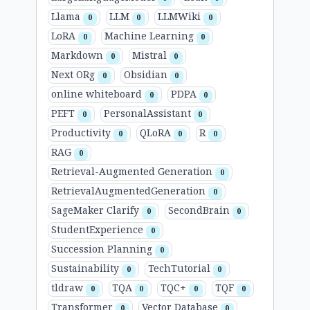
Llama
LLM
LLMWiki
0
0
0
LoRA
Machine Learning
0
0
Markdown
Mistral
0
0
Next ORg
Obsidian
0
0
online whiteboard
PDPA
0
0
PEFT
PersonalAssistant
0
0
Productivity
QLoRA
R
0
0
0
RAG
0
Retrieval-Augmented Generation
0
RetrievalAugmentedGeneration
0
SageMaker Clarify
SecondBrain
0
0
StudentExperience
0
Succession Planning
0
Sustainability
TechTutorial
0
0
tldraw
TQA
TQC+
TQF
0
0
0
0
Transformer
Vector Database
0
0