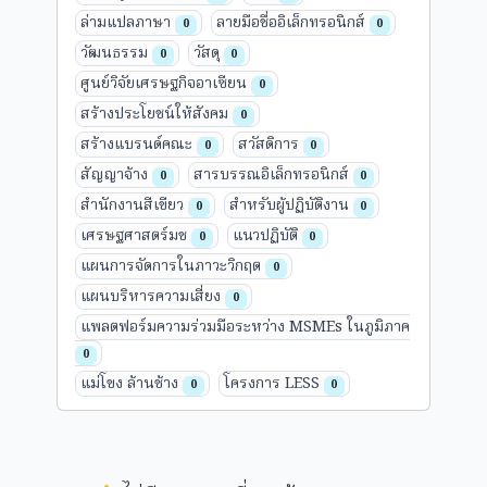
ล่ามแปลภาษา
ลายมือชื่ออิเล็กทรอนิกส์
0
0
วัฒนธรรม
วัสดุ
0
0
ศูนย์วิจัยเศรษฐกิจอาเซียน
0
สร้างประโยชน์ให้สังคม
0
สร้างแบรนด์คณะ
สวัสดิการ
0
0
สัญญาจ้าง
สารบรรณอิเล็กทรอนิกส์
0
0
สำนักงานสีเขียว
สำหรับผู้ปฏิบัติงาน
0
0
เศรษฐศาสตร์มช
แนวปฏิบัติ
0
0
แผนการจัดการในภาวะวิกฤต
0
แผนบริหารความเสี่ยง
0
แพลตฟอร์มความร่วมมือระหว่าง MSMEs ในภูมิภาค
0
แม่โขง ล้านช้าง
โครงการ LESS
0
0