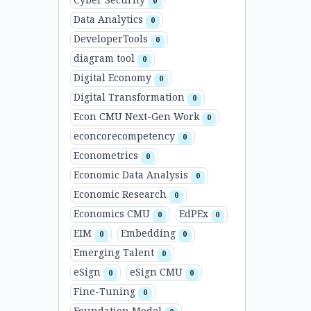
Cyber Security
0
Data Analytics
0
DeveloperTools
0
diagram tool
0
Digital Economy
0
Digital Transformation
0
Econ CMU Next-Gen Work
0
econcorecompetency
0
Econometrics
0
Economic Data Analysis
0
Economic Research
0
Economics CMU
EdPEx
0
0
EIM
Embedding
0
0
Emerging Talent
0
eSign
eSign CMU
0
0
Fine-Tuning
0