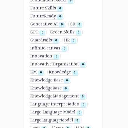
Foundation Model
0
Future Skills
0
FutureReady
0
Generative AI
Git
0
0
GPT
Green Skills
0
0
Guardrails
HR
0
0
infinite canvas
0
Innovation
0
Innovative Organization
0
KM
Knowledge
0
1
Knowledge Base
0
KnowledgeBase
0
KnowledgeManagement
0
Language Interpretation
0
Large Language Model
0
LargeLanguageModel
0