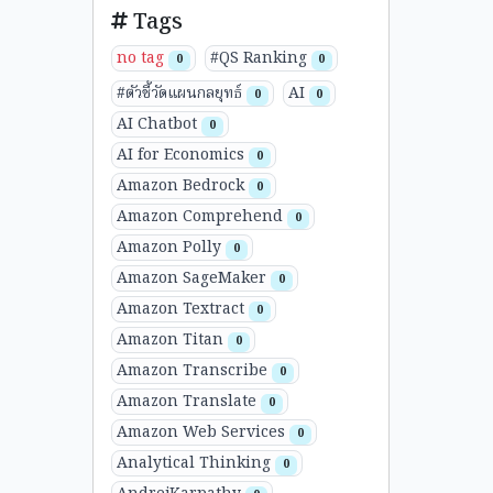
Tags
no tag
#QS Ranking
0
0
#ตัวชี้วัดแผนกลยุทธ์
AI
0
0
AI Chatbot
0
AI for Economics
0
Amazon Bedrock
0
Amazon Comprehend
0
Amazon Polly
0
Amazon SageMaker
0
Amazon Textract
0
Amazon Titan
0
Amazon Transcribe
0
Amazon Translate
0
Amazon Web Services
0
Analytical Thinking
0