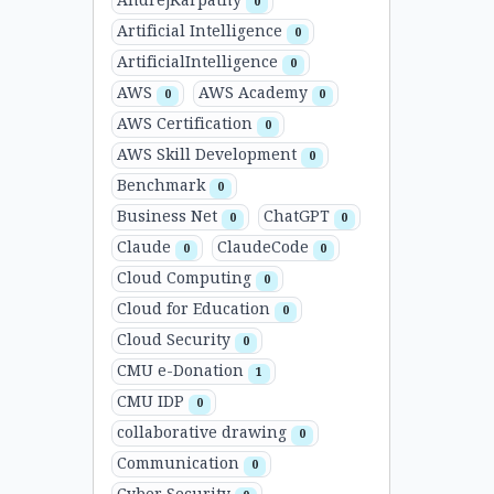
AndrejKarpathy
0
Artificial Intelligence
0
ArtificialIntelligence
0
AWS
AWS Academy
0
0
AWS Certification
0
AWS Skill Development
0
Benchmark
0
Business Net
ChatGPT
0
0
Claude
ClaudeCode
0
0
Cloud Computing
0
Cloud for Education
0
Cloud Security
0
CMU e-Donation
1
CMU IDP
0
collaborative drawing
0
Communication
0