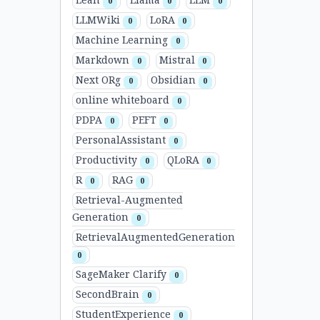
Lean
Llama
LLM
0
0
0
LLMWiki
LoRA
0
0
Machine Learning
0
Markdown
Mistral
0
0
Next ORg
Obsidian
0
0
online whiteboard
0
PDPA
PEFT
0
0
PersonalAssistant
0
Productivity
QLoRA
0
0
R
RAG
0
0
Retrieval-Augmented
Generation
0
RetrievalAugmentedGeneration
0
SageMaker Clarify
0
SecondBrain
0
StudentExperience
0