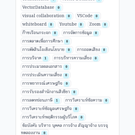
VectorDatabase
0
visual collaboration
VSCode
0
0
whiteboard
Youtube
Zoom
0
0
0
ก๊าซเรือนกระจก
การจัดการข้อมูล
0
0
การตลาดเพื่อการศึกษา
0
การตัดสินใจเชิงนโยบาย
การถอดเสียง
0
0
การบริจาค
การบริหารความเสี่ยง
1
0
การประมวลผลเอกสาร
0
การประเมินความเสี่ยง
0
การพยากรณ์เศรษฐกิจ
0
การรับรองสำนักงานสีเขียว
0
การลดหย่อนภาษี
การวิเคราะห์ข้อความ
1
0
การวิเคราะห์ข้อมูลเศรษฐกิจ
0
การวิเคราะห์พฤติกรรมผู้บริโภค
0
ข้อบังคับ บริหาร บุคคล การจ้าง สัญญาจ้าง บรรจุ
ทดลองงาน
0