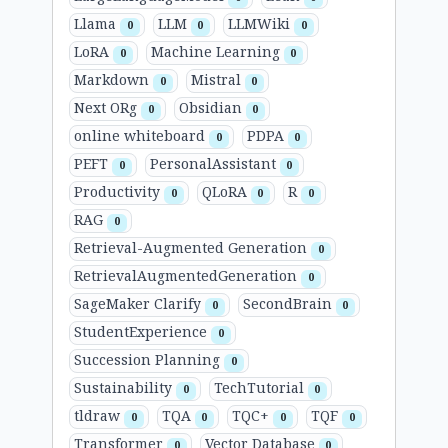
Llama
LLM
LLMWiki
0
0
0
LoRA
Machine Learning
0
0
Markdown
Mistral
0
0
Next ORg
Obsidian
0
0
online whiteboard
PDPA
0
0
PEFT
PersonalAssistant
0
0
Productivity
QLoRA
R
0
0
0
RAG
0
Retrieval-Augmented Generation
0
RetrievalAugmentedGeneration
0
SageMaker Clarify
SecondBrain
0
0
StudentExperience
0
Succession Planning
0
Sustainability
TechTutorial
0
0
tldraw
TQA
TQC+
TQF
0
0
0
0
Transformer
Vector Database
0
0