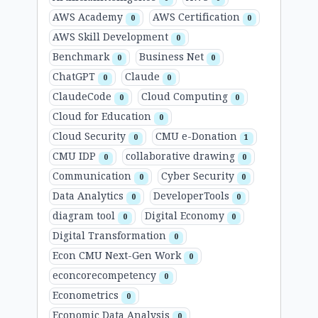
AWS Academy
AWS Certification
0
0
AWS Skill Development
0
Benchmark
Business Net
0
0
ChatGPT
Claude
0
0
ClaudeCode
Cloud Computing
0
0
Cloud for Education
0
Cloud Security
CMU e-Donation
0
1
CMU IDP
collaborative drawing
0
0
Communication
Cyber Security
0
0
Data Analytics
DeveloperTools
0
0
diagram tool
Digital Economy
0
0
Digital Transformation
0
Econ CMU Next-Gen Work
0
econcorecompetency
0
Econometrics
0
Economic Data Analysis
0