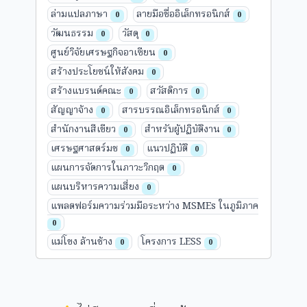
ล่ามแปลภาษา
ลายมือชื่ออิเล็กทรอนิกส์
0
0
วัฒนธรรม
วัสดุ
0
0
ศูนย์วิจัยเศรษฐกิจอาเซียน
0
สร้างประโยชน์ให้สังคม
0
สร้างแบรนด์คณะ
สวัสดิการ
0
0
สัญญาจ้าง
สารบรรณอิเล็กทรอนิกส์
0
0
สำนักงานสีเขียว
สำหรับผู้ปฏิบัติงาน
0
0
เศรษฐศาสตร์มช
แนวปฏิบัติ
0
0
แผนการจัดการในภาวะวิกฤต
0
แผนบริหารความเสี่ยง
0
แพลตฟอร์มความร่วมมือระหว่าง MSMEs ในภูมิภาค
0
แม่โขง ล้านช้าง
โครงการ LESS
0
0