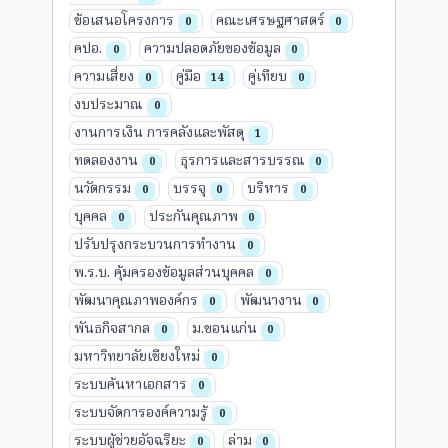
ข้อเสนอโครงการ
คณะเศรษฐศาสตร์
0
0
คปอ.
ความปลอดภัยของข้อมูล
0
0
ความเสี่ยง
คู่มือ
คู่เทียบ
0
14
0
งบประมาณ
0
งานการเงิน การคลังและพัสดุ
1
ทดลองงาน
ธุรการและสารบรรณ
0
0
นวัตกรรม
บรรจุ
บริหาร
0
0
0
บุคคล
ประกันคุณภาพ
0
0
ปรับปรุงกระบวนการทำงาน
0
พ.ร.บ. คุ้มครองข้อมูลส่วนบุคคล
0
พัฒนาคุณภาพองค์กร
พัฒนางาน
0
0
พันธกิจสากล
ม.ขอนแก่น
0
0
มหาวิทยาลัยเชียงใหม่
0
ระบบค้นหาเอกสาร
0
ระบบจัดการองค์ความรู้
0
ระบบผู้ช่วยอัจฉริยะ
ล่าม
0
0