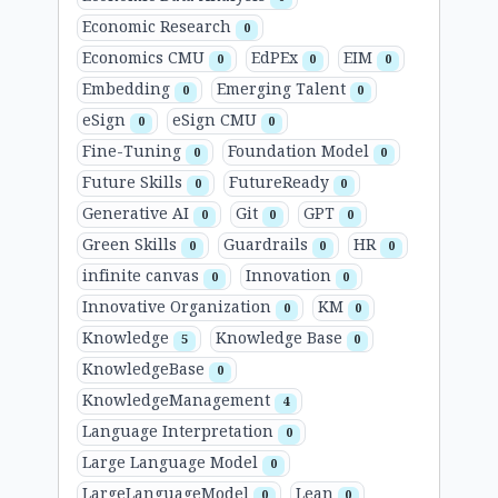
Economic Research
0
Economics CMU
EdPEx
EIM
0
0
0
Embedding
Emerging Talent
0
0
eSign
eSign CMU
0
0
Fine-Tuning
Foundation Model
0
0
Future Skills
FutureReady
0
0
Generative AI
Git
GPT
0
0
0
Green Skills
Guardrails
HR
0
0
0
infinite canvas
Innovation
0
0
Innovative Organization
KM
0
0
Knowledge
Knowledge Base
5
0
KnowledgeBase
0
KnowledgeManagement
4
Language Interpretation
0
Large Language Model
0
LargeLanguageModel
Lean
0
0