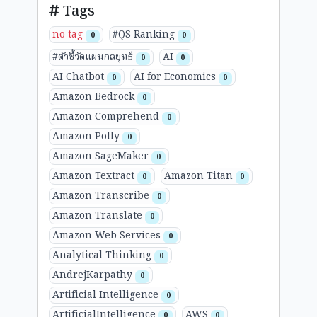
Tags
no tag
#QS Ranking
0
0
#ตัวชี้วัดแผนกลยุทธ์
AI
0
0
AI Chatbot
AI for Economics
0
0
Amazon Bedrock
0
Amazon Comprehend
0
Amazon Polly
0
Amazon SageMaker
0
Amazon Textract
Amazon Titan
0
0
Amazon Transcribe
0
Amazon Translate
0
Amazon Web Services
0
Analytical Thinking
0
AndrejKarpathy
0
Artificial Intelligence
0
ArtificialIntelligence
AWS
0
0