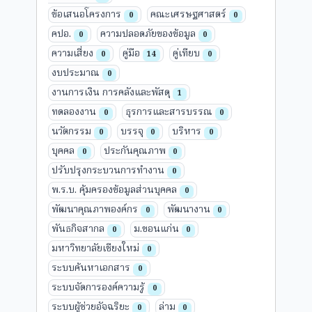
ข้อเสนอโครงการ
คณะเศรษฐศาสตร์
0
0
คปอ.
ความปลอดภัยของข้อมูล
0
0
ความเสี่ยง
คู่มือ
คู่เทียบ
0
14
0
งบประมาณ
0
งานการเงิน การคลังและพัสดุ
1
ทดลองงาน
ธุรการและสารบรรณ
0
0
นวัตกรรม
บรรจุ
บริหาร
0
0
0
บุคคล
ประกันคุณภาพ
0
0
ปรับปรุงกระบวนการทำงาน
0
พ.ร.บ. คุ้มครองข้อมูลส่วนบุคคล
0
พัฒนาคุณภาพองค์กร
พัฒนางาน
0
0
พันธกิจสากล
ม.ขอนแก่น
0
0
มหาวิทยาลัยเชียงใหม่
0
ระบบค้นหาเอกสาร
0
ระบบจัดการองค์ความรู้
0
ระบบผู้ช่วยอัจฉริยะ
ล่าม
0
0