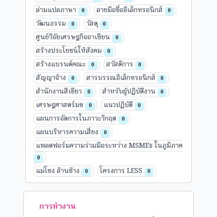
ล่ามแปลภาษา
ลายมือชื่ออิเล็กทรอนิกส์
0
0
วัฒนธรรม
วัสดุ
0
0
ศูนย์วิจัยเศรษฐกิจอาเซียน
0
สร้างประโยชน์ให้สังคม
0
สร้างแบรนด์คณะ
สวัสดิการ
0
0
สัญญาจ้าง
สารบรรณอิเล็กทรอนิกส์
0
0
สำนักงานสีเขียว
สำหรับผู้ปฏิบัติงาน
0
0
เศรษฐศาสตร์มช
แนวปฏิบัติ
0
0
แผนการจัดการในภาวะวิกฤต
0
แผนบริหารความเสี่ยง
0
แพลตฟอร์มความร่วมมือระหว่าง MSMEs ในภูมิภาค
0
แม่โขง ล้านช้าง
โครงการ LESS
0
0
การทำงาน