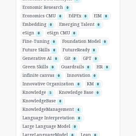
Economic Research
0
Economics CMU
EdPEx
EIM
0
0
0
Embedding
Emerging Talent
0
0
eSign
eSign CMU
0
0
Fine-Tuning
Foundation Model
0
0
Future Skills
FutureReady
0
0
Generative AI
Git
GPT
0
0
0
Green Skills
Guardrails
HR
0
0
0
infinite canvas
Innovation
0
0
Innovative Organization
KM
0
0
Knowledge
Knowledge Base
5
0
KnowledgeBase
0
KnowledgeManagement
4
Language Interpretation
0
Large Language Model
0
LargeLanguageModel
Lean
0
0