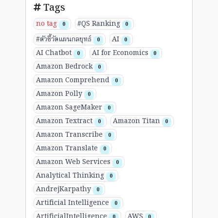
Tags
no tag
#QS Ranking
0
0
#ตัวชี้วัดแผนกลยุทธ์
AI
0
0
AI Chatbot
AI for Economics
0
0
Amazon Bedrock
0
Amazon Comprehend
0
Amazon Polly
0
Amazon SageMaker
0
Amazon Textract
Amazon Titan
0
0
Amazon Transcribe
0
Amazon Translate
0
Amazon Web Services
0
Analytical Thinking
0
AndrejKarpathy
0
Artificial Intelligence
0
ArtificialIntelligence
AWS
0
0