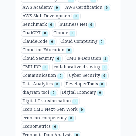
AWS Academy
AWS Certification
0
0
AWS Skill Development
0
Benchmark
Business Net
0
0
ChatGPT
Claude
0
0
ClaudeCode
Cloud Computing
0
0
Cloud for Education
0
Cloud Security
CMU e-Donation
0
1
CMU IDP
collaborative drawing
0
0
Communication
Cyber Security
0
0
Data Analytics
DeveloperTools
0
0
diagram tool
Digital Economy
0
0
Digital Transformation
0
Econ CMU Next-Gen Work
0
econcorecompetency
0
Econometrics
0
Economic Data Analysis
0