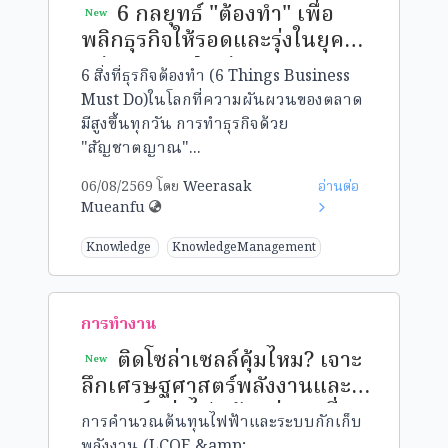
6 กลยุทธ์ "ต้องทำ" เพื่อ
New
พลิกธุรกิจให้รอดและรุ่งในยุค
Micro-marketing
6 สิ่งที่ธุรกิจต้องทำ (6 Things Business
Must Do)ในโลกที่ความผันผวนของตลาด
มีสูงขึ้นทุกวัน การทำธุรกิจด้วย
"สัญชาตญาณ"...
06/08/2569 โดย
Weerasak
อ่านต่อ
Mueanfu
Knowledge
KnowledgeManagement
การทำงาน
ติดโซล่าเซลล์คุ้มไหม? เจาะ
New
ลึกเศรษฐศาสตร์พลังงานและ
กลยุทธ์ "ค่าไฟหลักหน่วย" ที่
การคำนวณต้นทุนไฟฟ้าและระบบกักเก็บ
คุณกำหนดเองได้
พลังงาน (LCOE &amp;...