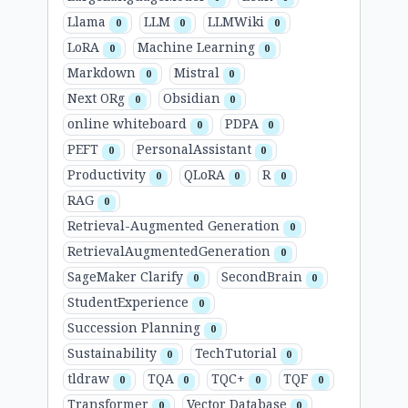
Llama
LLM
LLMWiki
0
0
0
LoRA
Machine Learning
0
0
Markdown
Mistral
0
0
Next ORg
Obsidian
0
0
online whiteboard
PDPA
0
0
PEFT
PersonalAssistant
0
0
Productivity
QLoRA
R
0
0
0
RAG
0
Retrieval-Augmented Generation
0
RetrievalAugmentedGeneration
0
SageMaker Clarify
SecondBrain
0
0
StudentExperience
0
Succession Planning
0
Sustainability
TechTutorial
0
0
tldraw
TQA
TQC+
TQF
0
0
0
0
Transformer
Vector Database
0
0