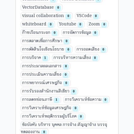
VectorDatabase
0
visual collaboration
VSCode
0
0
whiteboard
Youtube
Zoom
0
0
0
ก๊าซเรือนกระจก
การจัดการข้อมูล
0
0
การตลาดเพื่อการศึกษา
0
การตัดสินใจเชิงนโยบาย
การถอดเสียง
0
0
การบริจาค
การบริหารความเสี่ยง
1
0
การประมวลผลเอกสาร
0
การประเมินความเสี่ยง
0
การพยากรณ์เศรษฐกิจ
0
การรับรองสำนักงานสีเขียว
0
การลดหย่อนภาษี
การวิเคราะห์ข้อความ
1
0
การวิเคราะห์ข้อมูลเศรษฐกิจ
0
การวิเคราะห์พฤติกรรมผู้บริโภค
0
ข้อบังคับ บริหาร บุคคล การจ้าง สัญญาจ้าง บรรจุ
ทดลองงาน
0