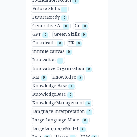
Foundation Model
0
Future Skills
0
FutureReady
0
Generative AI
Git
0
0
GPT
Green Skills
0
0
Guardrails
HR
0
0
infinite canvas
0
Innovation
0
Innovative Organization
0
KM
Knowledge
0
5
Knowledge Base
0
KnowledgeBase
0
KnowledgeManagement
4
Language Interpretation
0
Large Language Model
0
LargeLanguageModel
0