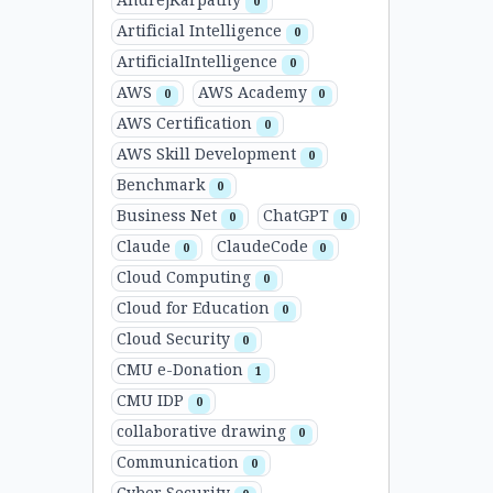
AndrejKarpathy
0
Artificial Intelligence
0
ArtificialIntelligence
0
AWS
AWS Academy
0
0
AWS Certification
0
AWS Skill Development
0
Benchmark
0
Business Net
ChatGPT
0
0
Claude
ClaudeCode
0
0
Cloud Computing
0
Cloud for Education
0
Cloud Security
0
CMU e-Donation
1
CMU IDP
0
collaborative drawing
0
Communication
0