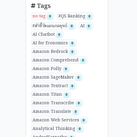
Tags
no tag
#QS Ranking
0
0
#ตัวชี้วัดแผนกลยุทธ์
AI
0
0
AI Chatbot
0
AI for Economics
0
Amazon Bedrock
0
Amazon Comprehend
0
Amazon Polly
0
Amazon SageMaker
0
Amazon Textract
0
Amazon Titan
0
Amazon Transcribe
0
Amazon Translate
0
Amazon Web Services
0
Analytical Thinking
0