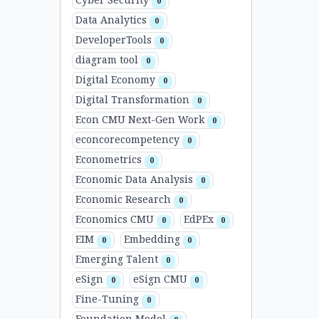
Cyber Security
0
Data Analytics
0
DeveloperTools
0
diagram tool
0
Digital Economy
0
Digital Transformation
0
Econ CMU Next-Gen Work
0
econcorecompetency
0
Econometrics
0
Economic Data Analysis
0
Economic Research
0
Economics CMU
EdPEx
0
0
EIM
Embedding
0
0
Emerging Talent
0
eSign
eSign CMU
0
0
Fine-Tuning
0