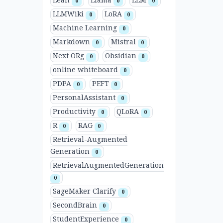
Lean
Llama
LLM
0
0
0
LLMWiki
LoRA
0
0
Machine Learning
0
Markdown
Mistral
0
0
Next ORg
Obsidian
0
0
online whiteboard
0
PDPA
PEFT
0
0
PersonalAssistant
0
Productivity
QLoRA
0
0
R
RAG
0
0
Retrieval-Augmented
Generation
0
RetrievalAugmentedGeneration
0
SageMaker Clarify
0
SecondBrain
0
StudentExperience
0