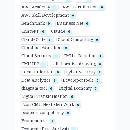
AWS Academy
AWS Certification
0
0
AWS Skill Development
0
Benchmark
Business Net
0
0
ChatGPT
Claude
0
0
ClaudeCode
Cloud Computing
0
0
Cloud for Education
0
Cloud Security
CMU e-Donation
0
1
CMU IDP
collaborative drawing
0
0
Communication
Cyber Security
0
0
Data Analytics
DeveloperTools
0
0
diagram tool
Digital Economy
0
0
Digital Transformation
0
Econ CMU Next-Gen Work
0
econcorecompetency
0
Econometrics
0
Economic Data Analysis
0