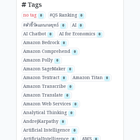
Tags
no tag
#QS Ranking
0
0
#ตัวชี้วัดแผนกลยุทธ์
AI
0
0
AI Chatbot
AI for Economics
0
0
Amazon Bedrock
0
Amazon Comprehend
0
Amazon Polly
0
Amazon SageMaker
0
Amazon Textract
Amazon Titan
0
0
Amazon Transcribe
0
Amazon Translate
0
Amazon Web Services
0
Analytical Thinking
0
AndrejKarpathy
0
Artificial Intelligence
0
ArtificialIntelligence
AWS
0
0