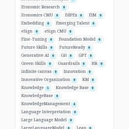
Economic Research
0
Economics CMU
EdPEx
EIM
0
0
0
Embedding
Emerging Talent
0
0
eSign
eSign CMU
0
0
Fine-Tuning
Foundation Model
0
0
Future Skills
FutureReady
0
0
Generative AI
Git
GPT
0
0
0
Green Skills
Guardrails
HR
0
0
0
infinite canvas
Innovation
0
0
Innovative Organization
KM
0
0
Knowledge
Knowledge Base
5
0
KnowledgeBase
0
KnowledgeManagement
4
Language Interpretation
0
Large Language Model
0
LargeLanguageModel
Lean
0
0