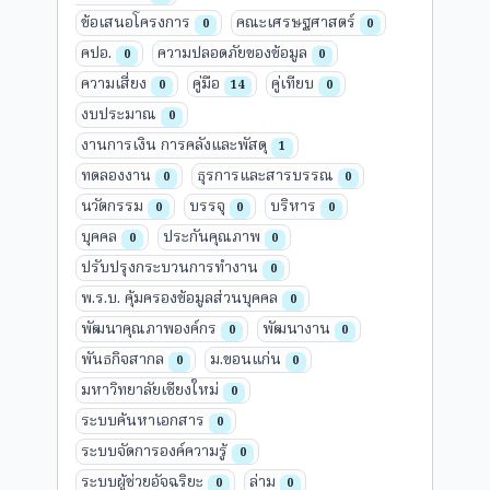
ข้อเสนอโครงการ
คณะเศรษฐศาสตร์
0
0
คปอ.
ความปลอดภัยของข้อมูล
0
0
ความเสี่ยง
คู่มือ
คู่เทียบ
0
14
0
งบประมาณ
0
งานการเงิน การคลังและพัสดุ
1
ทดลองงาน
ธุรการและสารบรรณ
0
0
นวัตกรรม
บรรจุ
บริหาร
0
0
0
บุคคล
ประกันคุณภาพ
0
0
ปรับปรุงกระบวนการทำงาน
0
พ.ร.บ. คุ้มครองข้อมูลส่วนบุคคล
0
พัฒนาคุณภาพองค์กร
พัฒนางาน
0
0
พันธกิจสากล
ม.ขอนแก่น
0
0
มหาวิทยาลัยเชียงใหม่
0
ระบบค้นหาเอกสาร
0
ระบบจัดการองค์ความรู้
0
ระบบผู้ช่วยอัจฉริยะ
ล่าม
0
0