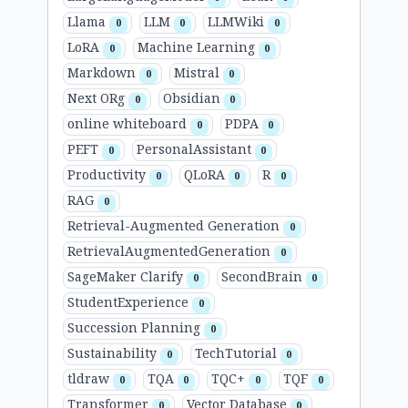
Llama
LLM
LLMWiki
0
0
0
LoRA
Machine Learning
0
0
Markdown
Mistral
0
0
Next ORg
Obsidian
0
0
online whiteboard
PDPA
0
0
PEFT
PersonalAssistant
0
0
Productivity
QLoRA
R
0
0
0
RAG
0
Retrieval-Augmented Generation
0
RetrievalAugmentedGeneration
0
SageMaker Clarify
SecondBrain
0
0
StudentExperience
0
Succession Planning
0
Sustainability
TechTutorial
0
0
tldraw
TQA
TQC+
TQF
0
0
0
0
Transformer
Vector Database
0
0