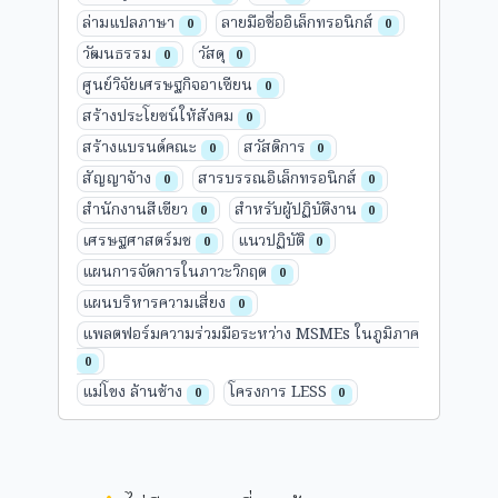
ล่ามแปลภาษา
ลายมือชื่ออิเล็กทรอนิกส์
0
0
วัฒนธรรม
วัสดุ
0
0
ศูนย์วิจัยเศรษฐกิจอาเซียน
0
สร้างประโยชน์ให้สังคม
0
สร้างแบรนด์คณะ
สวัสดิการ
0
0
สัญญาจ้าง
สารบรรณอิเล็กทรอนิกส์
0
0
สำนักงานสีเขียว
สำหรับผู้ปฏิบัติงาน
0
0
เศรษฐศาสตร์มช
แนวปฏิบัติ
0
0
แผนการจัดการในภาวะวิกฤต
0
แผนบริหารความเสี่ยง
0
แพลตฟอร์มความร่วมมือระหว่าง MSMEs ในภูมิภาค
0
แม่โขง ล้านช้าง
โครงการ LESS
0
0