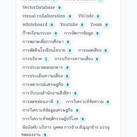
VectorDatabase
0
visual collaboration
VSCode
0
0
whiteboard
Youtube
Zoom
0
0
0
ก๊าซเรือนกระจก
การจัดการข้อมูล
0
0
การตลาดเพื่อการศึกษา
0
การตัดสินใจเชิงนโยบาย
การถอดเสียง
0
0
การบริจาค
การบริหารความเสี่ยง
1
0
การประมวลผลเอกสาร
0
การประเมินความเสี่ยง
0
การพยากรณ์เศรษฐกิจ
0
การรับรองสำนักงานสีเขียว
0
การลดหย่อนภาษี
การวิเคราะห์ข้อความ
1
0
การวิเคราะห์ข้อมูลเศรษฐกิจ
0
การวิเคราะห์พฤติกรรมผู้บริโภค
0
ข้อบังคับ บริหาร บุคคล การจ้าง สัญญาจ้าง บรรจุ
ทดลองงาน
0