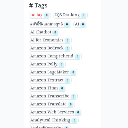
Tags
no tag
#QS Ranking
0
0
#ตัวชี้วัดแผนกลยุทธ์
AI
0
0
AI Chatbot
0
AI for Economics
0
Amazon Bedrock
0
Amazon Comprehend
0
Amazon Polly
0
Amazon SageMaker
0
Amazon Textract
0
Amazon Titan
0
Amazon Transcribe
0
Amazon Translate
0
Amazon Web Services
0
Analytical Thinking
0