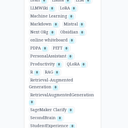
Lean
Llama
LLM
0
0
0
LLMWiki
LoRA
0
0
Machine Learning
0
Markdown
Mistral
0
0
Next ORg
Obsidian
0
0
online whiteboard
0
PDPA
PEFT
0
0
PersonalAssistant
0
Productivity
QLoRA
0
0
R
RAG
0
0
Retrieval-Augmented
Generation
0
RetrievalAugmentedGeneration
0
SageMaker Clarify
0
SecondBrain
0
StudentExperience
0