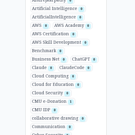
AndrejKarpathy
0
Artificial Intelligence
0
ArtificialIntelligence
0
AWS
AWS Academy
0
0
AWS Certification
0
AWS Skill Development
0
Benchmark
0
Business Net
ChatGPT
0
0
Claude
ClaudeCode
0
0
Cloud Computing
0
Cloud for Education
0
Cloud Security
0
CMU e-Donation
1
CMU IDP
0
collaborative drawing
0
Communication
0