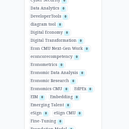
Cyber Security
0
Data Analytics
0
DeveloperTools
0
diagram tool
0
Digital Economy
0
Digital Transformation
0
Econ CMU Next-Gen Work
0
econcorecompetency
0
Econometrics
0
Economic Data Analysis
0
Economic Research
0
Economics CMU
EdPEx
0
0
EIM
Embedding
0
0
Emerging Talent
0
eSign
eSign CMU
0
0
Fine-Tuning
0