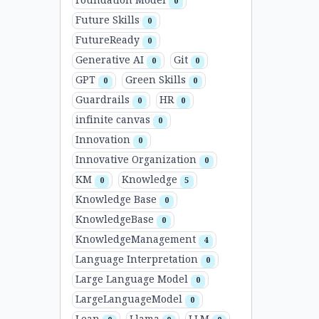
Foundation Model
0
Future Skills
0
FutureReady
0
Generative AI
Git
0
0
GPT
Green Skills
0
0
Guardrails
HR
0
0
infinite canvas
0
Innovation
0
Innovative Organization
0
KM
Knowledge
0
5
Knowledge Base
0
KnowledgeBase
0
KnowledgeManagement
4
Language Interpretation
0
Large Language Model
0
LargeLanguageModel
0