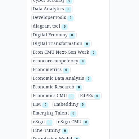
Cyber Security
0
Data Analytics
0
DeveloperTools
0
diagram tool
0
Digital Economy
0
Digital Transformation
0
Econ CMU Next-Gen Work
0
econcorecompetency
0
Econometrics
0
Economic Data Analysis
0
Economic Research
0
Economics CMU
EdPEx
0
0
EIM
Embedding
0
0
Emerging Talent
0
eSign
eSign CMU
0
0
Fine-Tuning
0