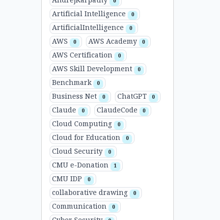
AndrejKarpathy
0
Artificial Intelligence
0
ArtificialIntelligence
0
AWS
AWS Academy
0
0
AWS Certification
0
AWS Skill Development
0
Benchmark
0
Business Net
ChatGPT
0
0
Claude
ClaudeCode
0
0
Cloud Computing
0
Cloud for Education
0
Cloud Security
0
CMU e-Donation
1
CMU IDP
0
collaborative drawing
0
Communication
0