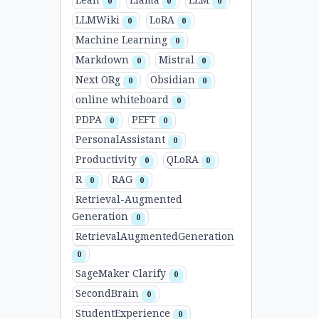
Lean
Llama
LLM
0
0
0
LLMWiki
LoRA
0
0
Machine Learning
0
Markdown
Mistral
0
0
Next ORg
Obsidian
0
0
online whiteboard
0
PDPA
PEFT
0
0
PersonalAssistant
0
Productivity
QLoRA
0
0
R
RAG
0
0
Retrieval-Augmented
Generation
0
RetrievalAugmentedGeneration
0
SageMaker Clarify
0
SecondBrain
0
StudentExperience
0