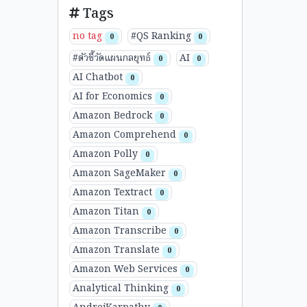
Tags
no tag
#QS Ranking
0
0
#ตัวชี้วัดแผนกลยุทธ์
AI
0
0
AI Chatbot
0
AI for Economics
0
Amazon Bedrock
0
Amazon Comprehend
0
Amazon Polly
0
Amazon SageMaker
0
Amazon Textract
0
Amazon Titan
0
Amazon Transcribe
0
Amazon Translate
0
Amazon Web Services
0
Analytical Thinking
0