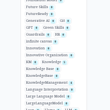
Foundation Model
0
Future Skills
0
FutureReady
0
Generative AI
Git
0
0
GPT
Green Skills
0
0
Guardrails
HR
0
0
infinite canvas
0
Innovation
0
Innovative Organization
0
KM
Knowledge
0
5
Knowledge Base
0
KnowledgeBase
0
KnowledgeManagement
4
Language Interpretation
0
Large Language Model
0
LargeLanguageModel
0