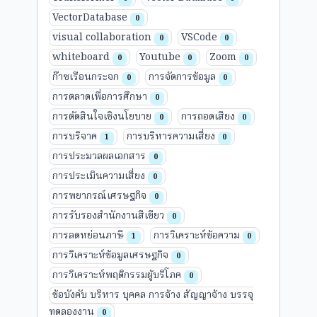
VectorDatabase
0
visual collaboration
VSCode
0
0
whiteboard
Youtube
Zoom
0
0
0
ก๊าซเรือนกระจก
การจัดการข้อมูล
0
0
การตลาดเพื่อการศึกษา
0
การตัดสินใจเชิงนโยบาย
การถอดเสียง
0
0
การบริจาค
การบริหารความเสี่ยง
1
0
การประมวลผลเอกสาร
0
การประเมินความเสี่ยง
0
การพยากรณ์เศรษฐกิจ
0
การรับรองสำนักงานสีเขียว
0
การลดหย่อนภาษี
การวิเคราะห์ข้อความ
1
0
การวิเคราะห์ข้อมูลเศรษฐกิจ
0
การวิเคราะห์พฤติกรรมผู้บริโภค
0
ข้อบังคับ บริหาร บุคคล การจ้าง สัญญาจ้าง บรรจุ
ทดลองงาน
0