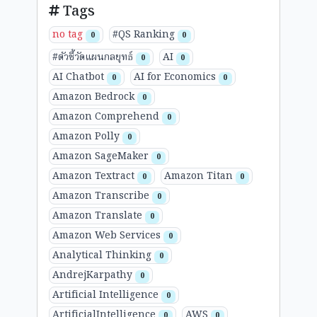
Tags
no tag
#QS Ranking
0
0
#ตัวชี้วัดแผนกลยุทธ์
AI
0
0
AI Chatbot
AI for Economics
0
0
Amazon Bedrock
0
Amazon Comprehend
0
Amazon Polly
0
Amazon SageMaker
0
Amazon Textract
Amazon Titan
0
0
Amazon Transcribe
0
Amazon Translate
0
Amazon Web Services
0
Analytical Thinking
0
AndrejKarpathy
0
Artificial Intelligence
0
ArtificialIntelligence
AWS
0
0