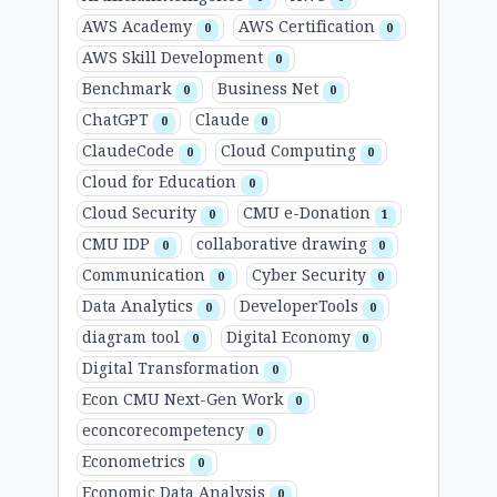
AWS Academy
AWS Certification
0
0
AWS Skill Development
0
Benchmark
Business Net
0
0
ChatGPT
Claude
0
0
ClaudeCode
Cloud Computing
0
0
Cloud for Education
0
Cloud Security
CMU e-Donation
0
1
CMU IDP
collaborative drawing
0
0
Communication
Cyber Security
0
0
Data Analytics
DeveloperTools
0
0
diagram tool
Digital Economy
0
0
Digital Transformation
0
Econ CMU Next-Gen Work
0
econcorecompetency
0
Econometrics
0
Economic Data Analysis
0