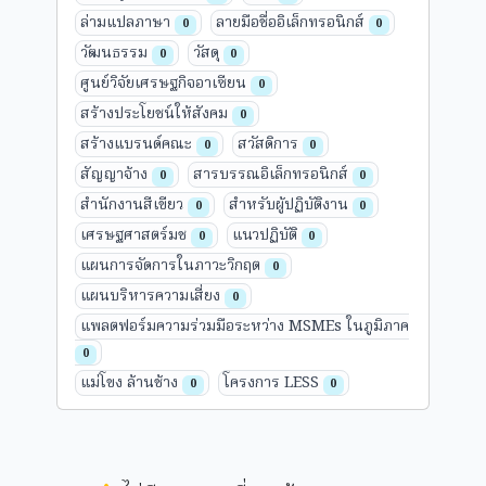
ล่ามแปลภาษา
ลายมือชื่ออิเล็กทรอนิกส์
0
0
วัฒนธรรม
วัสดุ
0
0
ศูนย์วิจัยเศรษฐกิจอาเซียน
0
สร้างประโยชน์ให้สังคม
0
สร้างแบรนด์คณะ
สวัสดิการ
0
0
สัญญาจ้าง
สารบรรณอิเล็กทรอนิกส์
0
0
สำนักงานสีเขียว
สำหรับผู้ปฏิบัติงาน
0
0
เศรษฐศาสตร์มช
แนวปฏิบัติ
0
0
แผนการจัดการในภาวะวิกฤต
0
แผนบริหารความเสี่ยง
0
แพลตฟอร์มความร่วมมือระหว่าง MSMEs ในภูมิภาค
0
แม่โขง ล้านช้าง
โครงการ LESS
0
0