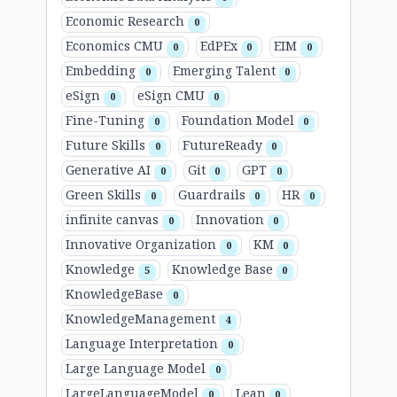
Economic Research
0
Economics CMU
EdPEx
EIM
0
0
0
Embedding
Emerging Talent
0
0
eSign
eSign CMU
0
0
Fine-Tuning
Foundation Model
0
0
Future Skills
FutureReady
0
0
Generative AI
Git
GPT
0
0
0
Green Skills
Guardrails
HR
0
0
0
infinite canvas
Innovation
0
0
Innovative Organization
KM
0
0
Knowledge
Knowledge Base
5
0
KnowledgeBase
0
KnowledgeManagement
4
Language Interpretation
0
Large Language Model
0
LargeLanguageModel
Lean
0
0