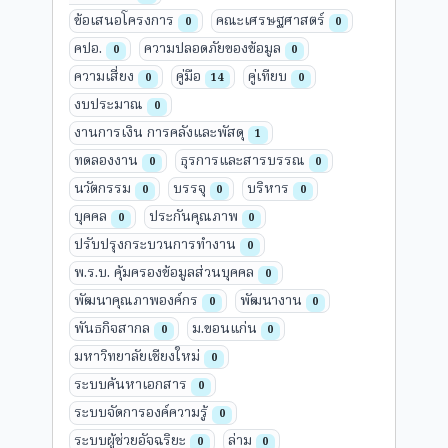
ข้อเสนอโครงการ
คณะเศรษฐศาสตร์
0
0
คปอ.
ความปลอดภัยของข้อมูล
0
0
ความเสี่ยง
คู่มือ
คู่เทียบ
0
14
0
งบประมาณ
0
งานการเงิน การคลังและพัสดุ
1
ทดลองงาน
ธุรการและสารบรรณ
0
0
นวัตกรรม
บรรจุ
บริหาร
0
0
0
บุคคล
ประกันคุณภาพ
0
0
ปรับปรุงกระบวนการทำงาน
0
พ.ร.บ. คุ้มครองข้อมูลส่วนบุคคล
0
พัฒนาคุณภาพองค์กร
พัฒนางาน
0
0
พันธกิจสากล
ม.ขอนแก่น
0
0
มหาวิทยาลัยเชียงใหม่
0
ระบบค้นหาเอกสาร
0
ระบบจัดการองค์ความรู้
0
ระบบผู้ช่วยอัจฉริยะ
ล่าม
0
0