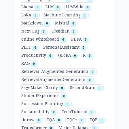
Llama
LLM
LLMWiki
0
0
0
LoRA
Machine Learning
0
0
Markdown
Mistral
0
0
Next ORg
Obsidian
0
0
online whiteboard
PDPA
0
0
PEFT
PersonalAssistant
0
0
Productivity
QLoRA
R
0
0
0
RAG
0
Retrieval-Augmented Generation
0
RetrievalAugmentedGeneration
0
SageMaker Clarify
SecondBrain
0
0
StudentExperience
0
Succession Planning
0
Sustainability
TechTutorial
0
0
tldraw
TQA
TQC+
TQF
0
0
0
0
Transformer
Vector Database
0
0