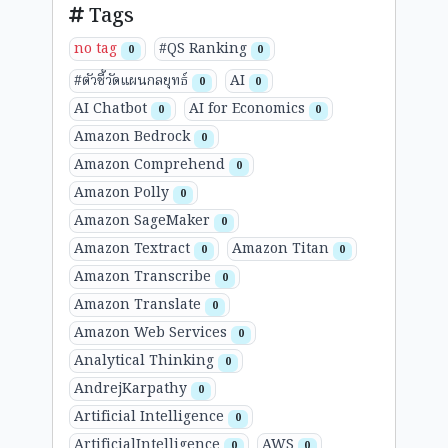
Tags
no tag
#QS Ranking
0
0
#ตัวชี้วัดแผนกลยุทธ์
AI
0
0
AI Chatbot
AI for Economics
0
0
Amazon Bedrock
0
Amazon Comprehend
0
Amazon Polly
0
Amazon SageMaker
0
Amazon Textract
Amazon Titan
0
0
Amazon Transcribe
0
Amazon Translate
0
Amazon Web Services
0
Analytical Thinking
0
AndrejKarpathy
0
Artificial Intelligence
0
ArtificialIntelligence
AWS
0
0