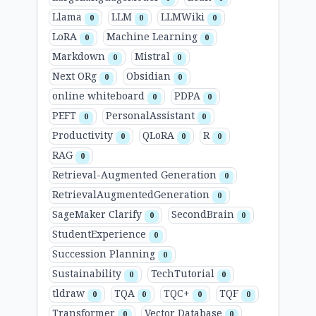
Llama
LLM
LLMWiki
0
0
0
LoRA
Machine Learning
0
0
Markdown
Mistral
0
0
Next ORg
Obsidian
0
0
online whiteboard
PDPA
0
0
PEFT
PersonalAssistant
0
0
Productivity
QLoRA
R
0
0
0
RAG
0
Retrieval-Augmented Generation
0
RetrievalAugmentedGeneration
0
SageMaker Clarify
SecondBrain
0
0
StudentExperience
0
Succession Planning
0
Sustainability
TechTutorial
0
0
tldraw
TQA
TQC+
TQF
0
0
0
0
Transformer
Vector Database
0
0