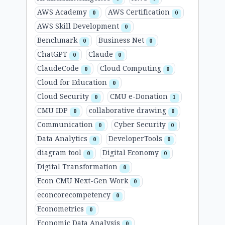
AWS Academy
AWS Certification
0
0
AWS Skill Development
0
Benchmark
Business Net
0
0
ChatGPT
Claude
0
0
ClaudeCode
Cloud Computing
0
0
Cloud for Education
0
Cloud Security
CMU e-Donation
0
1
CMU IDP
collaborative drawing
0
0
Communication
Cyber Security
0
0
Data Analytics
DeveloperTools
0
0
diagram tool
Digital Economy
0
0
Digital Transformation
0
Econ CMU Next-Gen Work
0
econcorecompetency
0
Econometrics
0
Economic Data Analysis
0