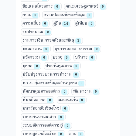
ข้อเสนอโครงการ
คณะเศรษฐศาสตร์
0
0
คปอ.
ความปลอดภัยของข้อมูล
0
0
ความเสี่ยง
คู่มือ
คู่เทียบ
0
14
0
งบประมาณ
0
งานการเงิน การคลังและพัสดุ
1
ทดลองงาน
ธุรการและสารบรรณ
0
0
นวัตกรรม
บรรจุ
บริหาร
0
0
0
บุคคล
ประกันคุณภาพ
0
0
ปรับปรุงกระบวนการทำงาน
0
พ.ร.บ. คุ้มครองข้อมูลส่วนบุคคล
0
พัฒนาคุณภาพองค์กร
พัฒนางาน
0
0
พันธกิจสากล
ม.ขอนแก่น
0
0
มหาวิทยาลัยเชียงใหม่
0
ระบบค้นหาเอกสาร
0
ระบบจัดการองค์ความรู้
0
ระบบผู้ช่วยอัจฉริยะ
ล่าม
0
0