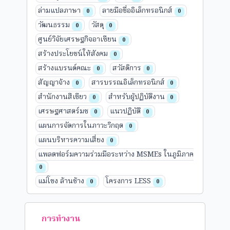
ล่ามแปลภาษา
ลายมือชื่ออิเล็กทรอนิกส์
0
0
วัฒนธรรม
วัสดุ
0
0
ศูนย์วิจัยเศรษฐกิจอาเซียน
0
สร้างประโยชน์ให้สังคม
0
สร้างแบรนด์คณะ
สวัสดิการ
0
0
สัญญาจ้าง
สารบรรณอิเล็กทรอนิกส์
0
0
สำนักงานสีเขียว
สำหรับผู้ปฏิบัติงาน
0
0
เศรษฐศาสตร์มช
แนวปฏิบัติ
0
0
แผนการจัดการในภาวะวิกฤต
0
แผนบริหารความเสี่ยง
0
แพลตฟอร์มความร่วมมือระหว่าง MSMEs ในภูมิภาค
0
แม่โขง ล้านช้าง
โครงการ LESS
0
0
การทำงาน