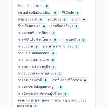
VectorDatabase
0
visual collaboration
VSCode
0
0
whiteboard
Youtube
Zoom
0
0
0
ก๊าซเรือนกระจก
การจัดการข้อมูล
0
0
การตลาดเพื่อการศึกษา
0
การตัดสินใจเชิงนโยบาย
การถอดเสียง
0
0
การบริจาค
การบริหารความเสี่ยง
1
0
การประมวลผลเอกสาร
0
การประเมินความเสี่ยง
0
การพยากรณ์เศรษฐกิจ
0
การรับรองสำนักงานสีเขียว
0
การลดหย่อนภาษี
การวิเคราะห์ข้อความ
1
0
การวิเคราะห์ข้อมูลเศรษฐกิจ
0
การวิเคราะห์พฤติกรรมผู้บริโภค
0
ข้อบังคับ บริหาร บุคคล การจ้าง สัญญาจ้าง บรรจุ
ทดลองงาน
0