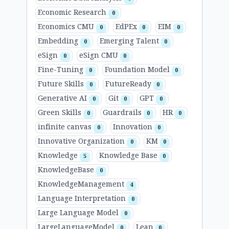
Economic Research
0
Economics CMU
EdPEx
EIM
0
0
0
Embedding
Emerging Talent
0
0
eSign
eSign CMU
0
0
Fine-Tuning
Foundation Model
0
0
Future Skills
FutureReady
0
0
Generative AI
Git
GPT
0
0
0
Green Skills
Guardrails
HR
0
0
0
infinite canvas
Innovation
0
0
Innovative Organization
KM
0
0
Knowledge
Knowledge Base
5
0
KnowledgeBase
0
KnowledgeManagement
4
Language Interpretation
0
Large Language Model
0
LargeLanguageModel
Lean
0
0