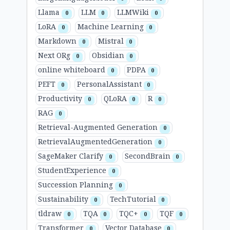
Llama
LLM
LLMWiki
0
0
0
LoRA
Machine Learning
0
0
Markdown
Mistral
0
0
Next ORg
Obsidian
0
0
online whiteboard
PDPA
0
0
PEFT
PersonalAssistant
0
0
Productivity
QLoRA
R
0
0
0
RAG
0
Retrieval-Augmented Generation
0
RetrievalAugmentedGeneration
0
SageMaker Clarify
SecondBrain
0
0
StudentExperience
0
Succession Planning
0
Sustainability
TechTutorial
0
0
tldraw
TQA
TQC+
TQF
0
0
0
0
Transformer
Vector Database
0
0