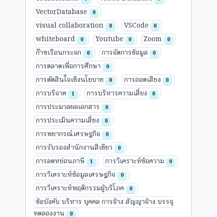
VectorDatabase
0
visual collaboration
VSCode
0
0
whiteboard
Youtube
Zoom
0
0
0
ก๊าซเรือนกระจก
การจัดการข้อมูล
0
0
การตลาดเพื่อการศึกษา
0
การตัดสินใจเชิงนโยบาย
การถอดเสียง
0
0
การบริจาค
การบริหารความเสี่ยง
1
0
การประมวลผลเอกสาร
0
การประเมินความเสี่ยง
0
การพยากรณ์เศรษฐกิจ
0
การรับรองสำนักงานสีเขียว
0
การลดหย่อนภาษี
การวิเคราะห์ข้อความ
1
0
การวิเคราะห์ข้อมูลเศรษฐกิจ
0
การวิเคราะห์พฤติกรรมผู้บริโภค
0
ข้อบังคับ บริหาร บุคคล การจ้าง สัญญาจ้าง บรรจุ
ทดลองงาน
0