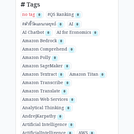
Tags
no tag
#QS Ranking
0
0
#ตัวชี้วัดแผนกลยุทธ์
AI
0
0
AI Chatbot
AI for Economics
0
0
Amazon Bedrock
0
Amazon Comprehend
0
Amazon Polly
0
Amazon SageMaker
0
Amazon Textract
Amazon Titan
0
0
Amazon Transcribe
0
Amazon Translate
0
Amazon Web Services
0
Analytical Thinking
0
AndrejKarpathy
0
Artificial Intelligence
0
ArtificialIntelligence
AWS
0
0