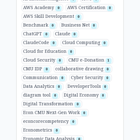
AWS Academy
AWS Certification
0
0
AWS Skill Development
0
Benchmark
Business Net
0
0
ChatGPT
Claude
0
0
ClaudeCode
Cloud Computing
0
0
Cloud for Education
0
Cloud Security
CMU e-Donation
0
1
CMU IDP
collaborative drawing
0
0
Communication
Cyber Security
0
0
Data Analytics
DeveloperTools
0
0
diagram tool
Digital Economy
0
0
Digital Transformation
0
Econ CMU Next-Gen Work
0
econcorecompetency
0
Econometrics
0
Economic Data Analysis
0