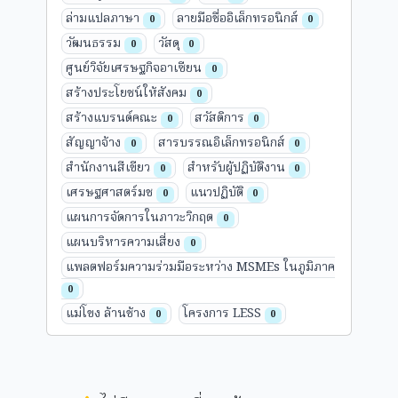
ล่ามแปลภาษา
ลายมือชื่ออิเล็กทรอนิกส์
0
0
วัฒนธรรม
วัสดุ
0
0
ศูนย์วิจัยเศรษฐกิจอาเซียน
0
สร้างประโยชน์ให้สังคม
0
สร้างแบรนด์คณะ
สวัสดิการ
0
0
สัญญาจ้าง
สารบรรณอิเล็กทรอนิกส์
0
0
สำนักงานสีเขียว
สำหรับผู้ปฏิบัติงาน
0
0
เศรษฐศาสตร์มช
แนวปฏิบัติ
0
0
แผนการจัดการในภาวะวิกฤต
0
แผนบริหารความเสี่ยง
0
แพลตฟอร์มความร่วมมือระหว่าง MSMEs ในภูมิภาค
0
แม่โขง ล้านช้าง
โครงการ LESS
0
0