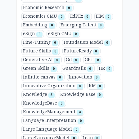
Economic Research
0
Economics CMU
EdPEx
EIM
0
0
0
Embedding
Emerging Talent
0
0
eSign
eSign CMU
0
0
Fine-Tuning
Foundation Model
0
0
Future Skills
FutureReady
0
0
Generative AI
Git
GPT
0
0
0
Green Skills
Guardrails
HR
0
0
0
infinite canvas
Innovation
0
0
Innovative Organization
KM
0
0
Knowledge
Knowledge Base
5
0
KnowledgeBase
0
KnowledgeManagement
4
Language Interpretation
0
Large Language Model
0
LargeLanguageModel
Lean
0
0