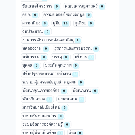
ข้อเสนอโครงการ
คณะเศรษฐศาสตร์
0
0
คปอ.
ความปลอดภัยของข้อมูล
0
0
ความเสี่ยง
คู่มือ
คู่เทียบ
0
14
0
งบประมาณ
0
งานการเงิน การคลังและพัสดุ
1
ทดลองงาน
ธุรการและสารบรรณ
0
0
นวัตกรรม
บรรจุ
บริหาร
0
0
0
บุคคล
ประกันคุณภาพ
0
0
ปรับปรุงกระบวนการทำงาน
0
พ.ร.บ. คุ้มครองข้อมูลส่วนบุคคล
0
พัฒนาคุณภาพองค์กร
พัฒนางาน
0
0
พันธกิจสากล
ม.ขอนแก่น
0
0
มหาวิทยาลัยเชียงใหม่
0
ระบบค้นหาเอกสาร
0
ระบบจัดการองค์ความรู้
0
ระบบผู้ช่วยอัจฉริยะ
ล่าม
0
0