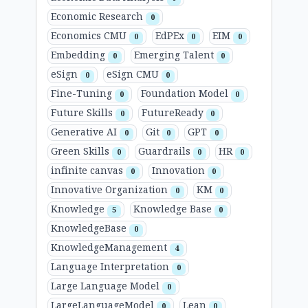
Economic Research
0
Economics CMU
EdPEx
EIM
0
0
0
Embedding
Emerging Talent
0
0
eSign
eSign CMU
0
0
Fine-Tuning
Foundation Model
0
0
Future Skills
FutureReady
0
0
Generative AI
Git
GPT
0
0
0
Green Skills
Guardrails
HR
0
0
0
infinite canvas
Innovation
0
0
Innovative Organization
KM
0
0
Knowledge
Knowledge Base
5
0
KnowledgeBase
0
KnowledgeManagement
4
Language Interpretation
0
Large Language Model
0
LargeLanguageModel
Lean
0
0