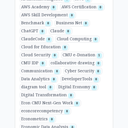
AWS Academy
AWS Certification
0
0
AWS Skill Development
0
Benchmark
Business Net
0
0
ChatGPT
Claude
0
0
ClaudeCode
Cloud Computing
0
0
Cloud for Education
0
Cloud Security
CMU e-Donation
0
1
CMU IDP
collaborative drawing
0
0
Communication
Cyber Security
0
0
Data Analytics
DeveloperTools
0
0
diagram tool
Digital Economy
0
0
Digital Transformation
0
Econ CMU Next-Gen Work
0
econcorecompetency
0
Econometrics
0
Economic Data Analysis
0