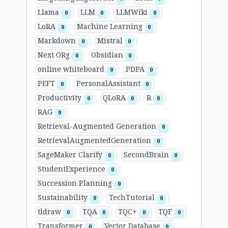
Llama
LLM
LLMWiki
0
0
0
LoRA
Machine Learning
0
0
Markdown
Mistral
0
0
Next ORg
Obsidian
0
0
online whiteboard
PDPA
0
0
PEFT
PersonalAssistant
0
0
Productivity
QLoRA
R
0
0
0
RAG
0
Retrieval-Augmented Generation
0
RetrievalAugmentedGeneration
0
SageMaker Clarify
SecondBrain
0
0
StudentExperience
0
Succession Planning
0
Sustainability
TechTutorial
0
0
tldraw
TQA
TQC+
TQF
0
0
0
0
Transformer
Vector Database
0
0