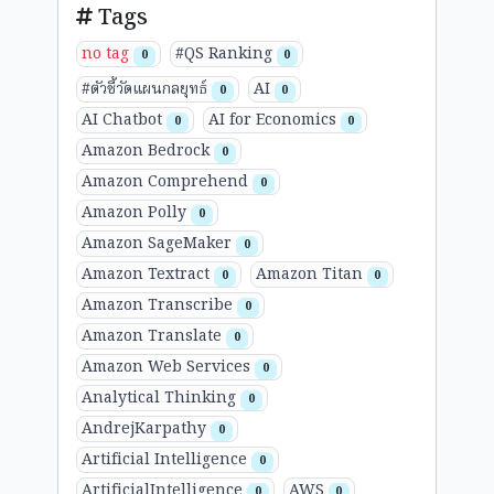
Tags
no tag
#QS Ranking
0
0
#ตัวชี้วัดแผนกลยุทธ์
AI
0
0
AI Chatbot
AI for Economics
0
0
Amazon Bedrock
0
Amazon Comprehend
0
Amazon Polly
0
Amazon SageMaker
0
Amazon Textract
Amazon Titan
0
0
Amazon Transcribe
0
Amazon Translate
0
Amazon Web Services
0
Analytical Thinking
0
AndrejKarpathy
0
Artificial Intelligence
0
ArtificialIntelligence
AWS
0
0