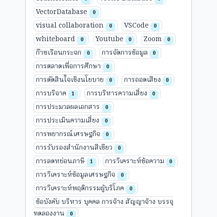
VectorDatabase
0
visual collaboration
VSCode
0
0
whiteboard
Youtube
Zoom
0
0
0
ก๊าซเรือนกระจก
การจัดการข้อมูล
0
0
การตลาดเพื่อการศึกษา
0
การตัดสินใจเชิงนโยบาย
การถอดเสียง
0
0
การบริจาค
การบริหารความเสี่ยง
1
0
การประมวลผลเอกสาร
0
การประเมินความเสี่ยง
0
การพยากรณ์เศรษฐกิจ
0
การรับรองสำนักงานสีเขียว
0
การลดหย่อนภาษี
การวิเคราะห์ข้อความ
1
0
การวิเคราะห์ข้อมูลเศรษฐกิจ
0
การวิเคราะห์พฤติกรรมผู้บริโภค
0
ข้อบังคับ บริหาร บุคคล การจ้าง สัญญาจ้าง บรรจุ
ทดลองงาน
0