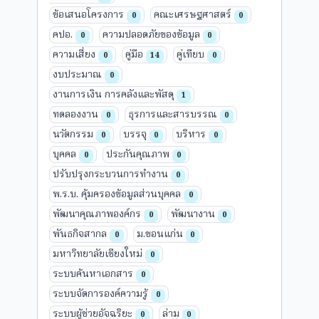
ข้อเสนอโครงการ
คณะเศรษฐศาสตร์
0
0
คปอ.
ความปลอดภัยของข้อมูล
0
0
ความเสี่ยง
คู่มือ
คู่เทียบ
0
14
0
งบประมาณ
0
งานการเงิน การคลังและพัสดุ
1
ทดลองงาน
ธุรการและสารบรรณ
0
0
นวัตกรรม
บรรจุ
บริหาร
0
0
0
บุคคล
ประกันคุณภาพ
0
0
ปรับปรุงกระบวนการทำงาน
0
พ.ร.บ. คุ้มครองข้อมูลส่วนบุคคล
0
พัฒนาคุณภาพองค์กร
พัฒนางาน
0
0
พันธกิจสากล
ม.ขอนแก่น
0
0
มหาวิทยาลัยเชียงใหม่
0
ระบบค้นหาเอกสาร
0
ระบบจัดการองค์ความรู้
0
ระบบผู้ช่วยอัจฉริยะ
ล่าม
0
0