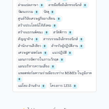
ล่ามแปลภาษา
ลายมือชื่ออิเล็กทรอนิกส์
0
0
วัฒนธรรม
วัสดุ
0
0
ศูนย์วิจัยเศรษฐกิจอาเซียน
0
สร้างประโยชน์ให้สังคม
0
สร้างแบรนด์คณะ
สวัสดิการ
0
0
สัญญาจ้าง
สารบรรณอิเล็กทรอนิกส์
0
0
สำนักงานสีเขียว
สำหรับผู้ปฏิบัติงาน
0
0
เศรษฐศาสตร์มช
แนวปฏิบัติ
0
0
แผนการจัดการในภาวะวิกฤต
0
แผนบริหารความเสี่ยง
0
แพลตฟอร์มความร่วมมือระหว่าง MSMEs ในภูมิภาค
0
แม่โขง ล้านช้าง
โครงการ LESS
0
0