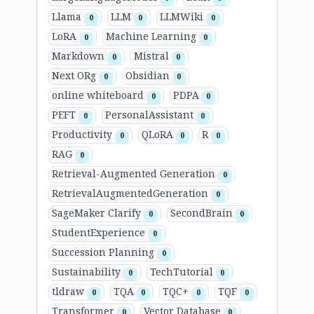
Llama
LLM
LLMWiki
0
0
0
LoRA
Machine Learning
0
0
Markdown
Mistral
0
0
Next ORg
Obsidian
0
0
online whiteboard
PDPA
0
0
PEFT
PersonalAssistant
0
0
Productivity
QLoRA
R
0
0
0
RAG
0
Retrieval-Augmented Generation
0
RetrievalAugmentedGeneration
0
SageMaker Clarify
SecondBrain
0
0
StudentExperience
0
Succession Planning
0
Sustainability
TechTutorial
0
0
tldraw
TQA
TQC+
TQF
0
0
0
0
Transformer
Vector Database
0
0