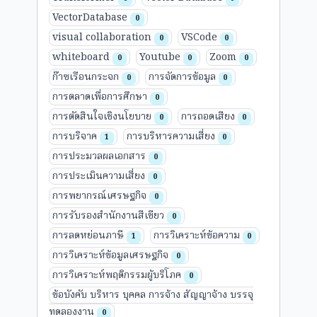
VectorDatabase
0
visual collaboration
VSCode
0
0
whiteboard
Youtube
Zoom
0
0
0
ก๊าซเรือนกระจก
การจัดการข้อมูล
0
0
การตลาดเพื่อการศึกษา
0
การตัดสินใจเชิงนโยบาย
การถอดเสียง
0
0
การบริจาค
การบริหารความเสี่ยง
1
0
การประมวลผลเอกสาร
0
การประเมินความเสี่ยง
0
การพยากรณ์เศรษฐกิจ
0
การรับรองสำนักงานสีเขียว
0
การลดหย่อนภาษี
การวิเคราะห์ข้อความ
1
0
การวิเคราะห์ข้อมูลเศรษฐกิจ
0
การวิเคราะห์พฤติกรรมผู้บริโภค
0
ข้อบังคับ บริหาร บุคคล การจ้าง สัญญาจ้าง บรรจุ
ทดลองงาน
0