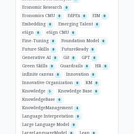
Economic Research
0
Economics CMU
EdPEx
EIM
0
0
0
Embedding
Emerging Talent
0
0
eSign
eSign CMU
0
0
Fine-Tuning
Foundation Model
0
0
Future Skills
FutureReady
0
0
Generative AI
Git
GPT
0
0
0
Green Skills
Guardrails
HR
0
0
0
infinite canvas
Innovation
0
0
Innovative Organization
KM
0
0
Knowledge
Knowledge Base
5
0
KnowledgeBase
0
KnowledgeManagement
4
Language Interpretation
0
Large Language Model
0
LargeLanguageModel
Lean
0
0