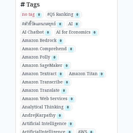
Tags
no tag
#QS Ranking
0
0
#ตัวชี้วัดแผนกลยุทธ์
AI
0
0
AI Chatbot
AI for Economics
0
0
Amazon Bedrock
0
Amazon Comprehend
0
Amazon Polly
0
Amazon SageMaker
0
Amazon Textract
Amazon Titan
0
0
Amazon Transcribe
0
Amazon Translate
0
Amazon Web Services
0
Analytical Thinking
0
AndrejKarpathy
0
Artificial Intelligence
0
ArtificialIntelligence
AWS
0
0