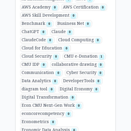
AWS Academy
AWS Certification
0
0
AWS Skill Development
0
Benchmark
Business Net
0
0
ChatGPT
Claude
0
0
ClaudeCode
Cloud Computing
0
0
Cloud for Education
0
Cloud Security
CMU e-Donation
0
1
CMU IDP
collaborative drawing
0
0
Communication
Cyber Security
0
0
Data Analytics
DeveloperTools
0
0
diagram tool
Digital Economy
0
0
Digital Transformation
0
Econ CMU Next-Gen Work
0
econcorecompetency
0
Econometrics
0
Economic Data Analysis
0