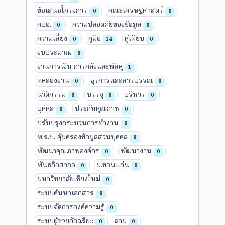
ข้อเสนอโครงการ
คณะเศรษฐศาสตร์
0
0
คปอ.
ความปลอดภัยของข้อมูล
0
0
ความเสี่ยง
คู่มือ
คู่เทียบ
0
14
0
งบประมาณ
0
งานการเงิน การคลังและพัสดุ
1
ทดลองงาน
ธุรการและสารบรรณ
0
0
นวัตกรรม
บรรจุ
บริหาร
0
0
0
บุคคล
ประกันคุณภาพ
0
0
ปรับปรุงกระบวนการทำงาน
0
พ.ร.บ. คุ้มครองข้อมูลส่วนบุคคล
0
พัฒนาคุณภาพองค์กร
พัฒนางาน
0
0
พันธกิจสากล
ม.ขอนแก่น
0
0
มหาวิทยาลัยเชียงใหม่
0
ระบบค้นหาเอกสาร
0
ระบบจัดการองค์ความรู้
0
ระบบผู้ช่วยอัจฉริยะ
ล่าม
0
0