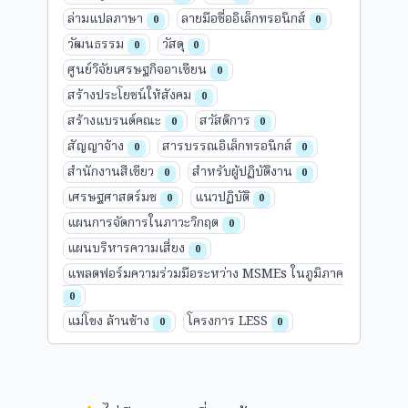
ล่ามแปลภาษา
ลายมือชื่ออิเล็กทรอนิกส์
0
0
วัฒนธรรม
วัสดุ
0
0
ศูนย์วิจัยเศรษฐกิจอาเซียน
0
สร้างประโยชน์ให้สังคม
0
สร้างแบรนด์คณะ
สวัสดิการ
0
0
สัญญาจ้าง
สารบรรณอิเล็กทรอนิกส์
0
0
สำนักงานสีเขียว
สำหรับผู้ปฏิบัติงาน
0
0
เศรษฐศาสตร์มช
แนวปฏิบัติ
0
0
แผนการจัดการในภาวะวิกฤต
0
แผนบริหารความเสี่ยง
0
แพลตฟอร์มความร่วมมือระหว่าง MSMEs ในภูมิภาค
0
แม่โขง ล้านช้าง
โครงการ LESS
0
0