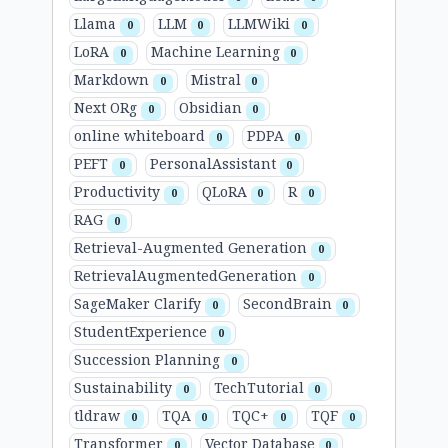
Llama
LLM
LLMWiki
0
0
0
LoRA
Machine Learning
0
0
Markdown
Mistral
0
0
Next ORg
Obsidian
0
0
online whiteboard
PDPA
0
0
PEFT
PersonalAssistant
0
0
Productivity
QLoRA
R
0
0
0
RAG
0
Retrieval-Augmented Generation
0
RetrievalAugmentedGeneration
0
SageMaker Clarify
SecondBrain
0
0
StudentExperience
0
Succession Planning
0
Sustainability
TechTutorial
0
0
tldraw
TQA
TQC+
TQF
0
0
0
0
Transformer
Vector Database
0
0