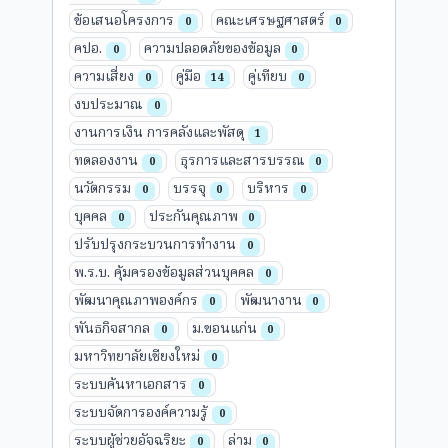
ข้อเสนอโครงการ
คณะเศรษฐศาสตร์
0
0
คปอ.
ความปลอดภัยของข้อมูล
0
0
ความเสี่ยง
คู่มือ
คู่เทียบ
0
14
0
งบประมาณ
0
งานการเงิน การคลังและพัสดุ
1
ทดลองงาน
ธุรการและสารบรรณ
0
0
นวัตกรรม
บรรจุ
บริหาร
0
0
0
บุคคล
ประกันคุณภาพ
0
0
ปรับปรุงกระบวนการทำงาน
0
พ.ร.บ. คุ้มครองข้อมูลส่วนบุคคล
0
พัฒนาคุณภาพองค์กร
พัฒนางาน
0
0
พันธกิจสากล
ม.ขอนแก่น
0
0
มหาวิทยาลัยเชียงใหม่
0
ระบบค้นหาเอกสาร
0
ระบบจัดการองค์ความรู้
0
ระบบผู้ช่วยอัจฉริยะ
ล่าม
0
0