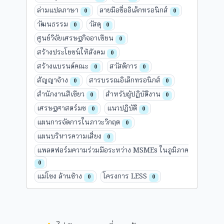
ล่ามแปลภาษา
ลายมือชื่ออิเล็กทรอนิกส์
0
0
วัฒนธรรม
วัสดุ
0
0
ศูนย์วิจัยเศรษฐกิจอาเซียน
0
สร้างประโยชน์ให้สังคม
0
สร้างแบรนด์คณะ
สวัสดิการ
0
0
สัญญาจ้าง
สารบรรณอิเล็กทรอนิกส์
0
0
สำนักงานสีเขียว
สำหรับผู้ปฏิบัติงาน
0
0
เศรษฐศาสตร์มช
แนวปฏิบัติ
0
0
แผนการจัดการในภาวะวิกฤต
0
แผนบริหารความเสี่ยง
0
แพลตฟอร์มความร่วมมือระหว่าง MSMEs ในภูมิภาค
0
แม่โขง ล้านช้าง
โครงการ LESS
0
0