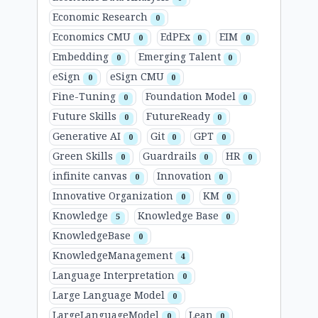
Economic Research
0
Economics CMU
EdPEx
EIM
0
0
0
Embedding
Emerging Talent
0
0
eSign
eSign CMU
0
0
Fine-Tuning
Foundation Model
0
0
Future Skills
FutureReady
0
0
Generative AI
Git
GPT
0
0
0
Green Skills
Guardrails
HR
0
0
0
infinite canvas
Innovation
0
0
Innovative Organization
KM
0
0
Knowledge
Knowledge Base
5
0
KnowledgeBase
0
KnowledgeManagement
4
Language Interpretation
0
Large Language Model
0
LargeLanguageModel
Lean
0
0