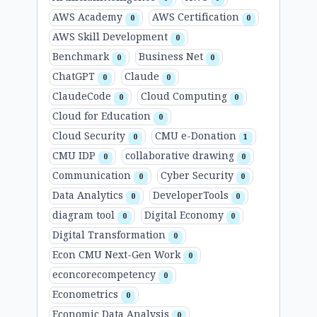
AWS Academy
AWS Certification
0
0
AWS Skill Development
0
Benchmark
Business Net
0
0
ChatGPT
Claude
0
0
ClaudeCode
Cloud Computing
0
0
Cloud for Education
0
Cloud Security
CMU e-Donation
0
1
CMU IDP
collaborative drawing
0
0
Communication
Cyber Security
0
0
Data Analytics
DeveloperTools
0
0
diagram tool
Digital Economy
0
0
Digital Transformation
0
Econ CMU Next-Gen Work
0
econcorecompetency
0
Econometrics
0
Economic Data Analysis
0