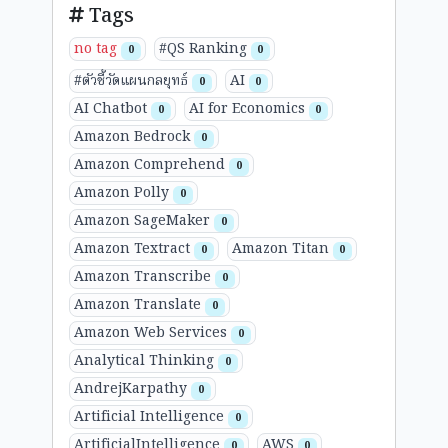
Tags
no tag
#QS Ranking
0
0
#ตัวชี้วัดแผนกลยุทธ์
AI
0
0
AI Chatbot
AI for Economics
0
0
Amazon Bedrock
0
Amazon Comprehend
0
Amazon Polly
0
Amazon SageMaker
0
Amazon Textract
Amazon Titan
0
0
Amazon Transcribe
0
Amazon Translate
0
Amazon Web Services
0
Analytical Thinking
0
AndrejKarpathy
0
Artificial Intelligence
0
ArtificialIntelligence
AWS
0
0