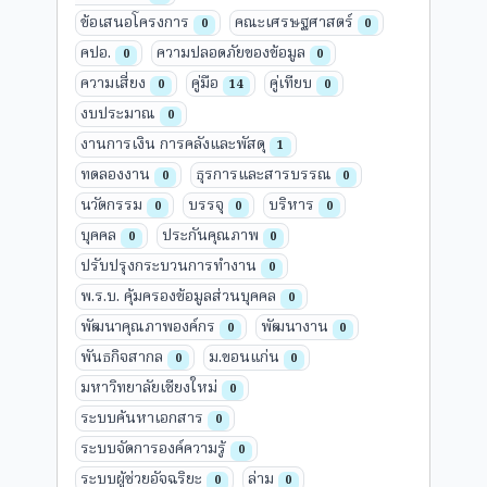
ข้อเสนอโครงการ
คณะเศรษฐศาสตร์
0
0
คปอ.
ความปลอดภัยของข้อมูล
0
0
ความเสี่ยง
คู่มือ
คู่เทียบ
0
14
0
งบประมาณ
0
งานการเงิน การคลังและพัสดุ
1
ทดลองงาน
ธุรการและสารบรรณ
0
0
นวัตกรรม
บรรจุ
บริหาร
0
0
0
บุคคล
ประกันคุณภาพ
0
0
ปรับปรุงกระบวนการทำงาน
0
พ.ร.บ. คุ้มครองข้อมูลส่วนบุคคล
0
พัฒนาคุณภาพองค์กร
พัฒนางาน
0
0
พันธกิจสากล
ม.ขอนแก่น
0
0
มหาวิทยาลัยเชียงใหม่
0
ระบบค้นหาเอกสาร
0
ระบบจัดการองค์ความรู้
0
ระบบผู้ช่วยอัจฉริยะ
ล่าม
0
0