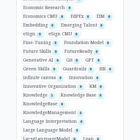
Economic Research
0
Economics CMU
EdPEx
EIM
0
0
0
Embedding
Emerging Talent
0
0
eSign
eSign CMU
0
0
Fine-Tuning
Foundation Model
0
0
Future Skills
FutureReady
0
0
Generative AI
Git
GPT
0
0
0
Green Skills
Guardrails
HR
0
0
0
infinite canvas
Innovation
0
0
Innovative Organization
KM
0
0
Knowledge
Knowledge Base
5
0
KnowledgeBase
0
KnowledgeManagement
4
Language Interpretation
0
Large Language Model
0
LargeLanguageModel
Lean
0
0