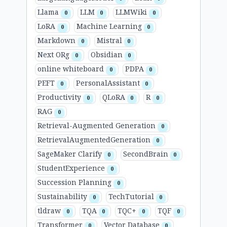
Llama
LLM
LLMWiki
0
0
0
LoRA
Machine Learning
0
0
Markdown
Mistral
0
0
Next ORg
Obsidian
0
0
online whiteboard
PDPA
0
0
PEFT
PersonalAssistant
0
0
Productivity
QLoRA
R
0
0
0
RAG
0
Retrieval-Augmented Generation
0
RetrievalAugmentedGeneration
0
SageMaker Clarify
SecondBrain
0
0
StudentExperience
0
Succession Planning
0
Sustainability
TechTutorial
0
0
tldraw
TQA
TQC+
TQF
0
0
0
0
Transformer
Vector Database
0
0