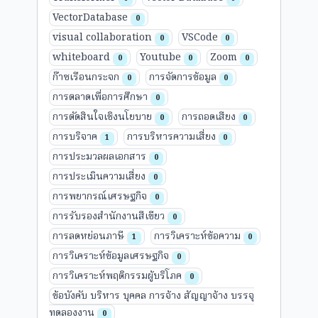
VectorDatabase
0
visual collaboration
VSCode
0
0
whiteboard
Youtube
Zoom
0
0
0
ก๊าซเรือนกระจก
การจัดการข้อมูล
0
0
การตลาดเพื่อการศึกษา
0
การตัดสินใจเชิงนโยบาย
การถอดเสียง
0
0
การบริจาค
การบริหารความเสี่ยง
1
0
การประมวลผลเอกสาร
0
การประเมินความเสี่ยง
0
การพยากรณ์เศรษฐกิจ
0
การรับรองสำนักงานสีเขียว
0
การลดหย่อนภาษี
การวิเคราะห์ข้อความ
1
0
การวิเคราะห์ข้อมูลเศรษฐกิจ
0
การวิเคราะห์พฤติกรรมผู้บริโภค
0
ข้อบังคับ บริหาร บุคคล การจ้าง สัญญาจ้าง บรรจุ
ทดลองงาน
0