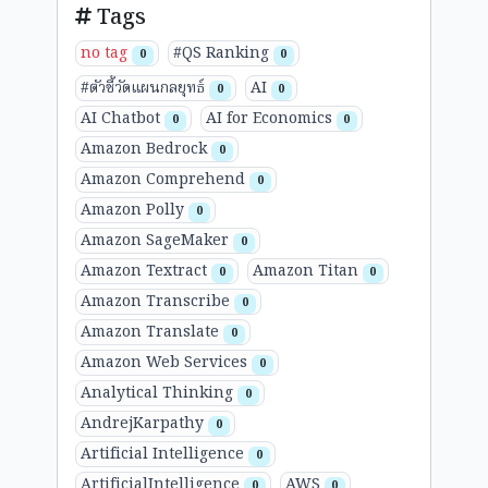
Tags
no tag
#QS Ranking
0
0
#ตัวชี้วัดแผนกลยุทธ์
AI
0
0
AI Chatbot
AI for Economics
0
0
Amazon Bedrock
0
Amazon Comprehend
0
Amazon Polly
0
Amazon SageMaker
0
Amazon Textract
Amazon Titan
0
0
Amazon Transcribe
0
Amazon Translate
0
Amazon Web Services
0
Analytical Thinking
0
AndrejKarpathy
0
Artificial Intelligence
0
ArtificialIntelligence
AWS
0
0