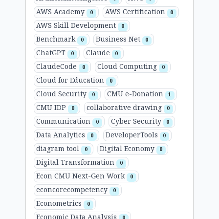
AWS Academy
AWS Certification
0
0
AWS Skill Development
0
Benchmark
Business Net
0
0
ChatGPT
Claude
0
0
ClaudeCode
Cloud Computing
0
0
Cloud for Education
0
Cloud Security
CMU e-Donation
0
1
CMU IDP
collaborative drawing
0
0
Communication
Cyber Security
0
0
Data Analytics
DeveloperTools
0
0
diagram tool
Digital Economy
0
0
Digital Transformation
0
Econ CMU Next-Gen Work
0
econcorecompetency
0
Econometrics
0
Economic Data Analysis
0