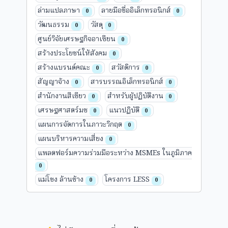
ล่ามแปลภาษา
ลายมือชื่ออิเล็กทรอนิกส์
0
0
วัฒนธรรม
วัสดุ
0
0
ศูนย์วิจัยเศรษฐกิจอาเซียน
0
สร้างประโยชน์ให้สังคม
0
สร้างแบรนด์คณะ
สวัสดิการ
0
0
สัญญาจ้าง
สารบรรณอิเล็กทรอนิกส์
0
0
สำนักงานสีเขียว
สำหรับผู้ปฏิบัติงาน
0
0
เศรษฐศาสตร์มช
แนวปฏิบัติ
0
0
แผนการจัดการในภาวะวิกฤต
0
แผนบริหารความเสี่ยง
0
แพลตฟอร์มความร่วมมือระหว่าง MSMEs ในภูมิภาค
0
แม่โขง ล้านช้าง
โครงการ LESS
0
0