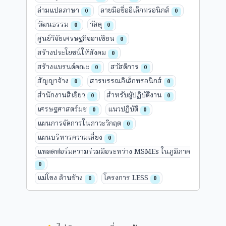
ล่ามแปลภาษา
ลายมือชื่ออิเล็กทรอนิกส์
0
0
วัฒนธรรม
วัสดุ
0
0
ศูนย์วิจัยเศรษฐกิจอาเซียน
0
สร้างประโยชน์ให้สังคม
0
สร้างแบรนด์คณะ
สวัสดิการ
0
0
สัญญาจ้าง
สารบรรณอิเล็กทรอนิกส์
0
0
สำนักงานสีเขียว
สำหรับผู้ปฏิบัติงาน
0
0
เศรษฐศาสตร์มช
แนวปฏิบัติ
0
0
แผนการจัดการในภาวะวิกฤต
0
แผนบริหารความเสี่ยง
0
แพลตฟอร์มความร่วมมือระหว่าง MSMEs ในภูมิภาค
0
แม่โขง ล้านช้าง
โครงการ LESS
0
0