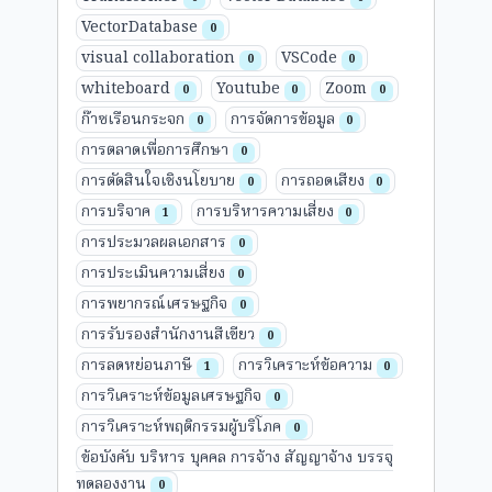
VectorDatabase
0
visual collaboration
VSCode
0
0
whiteboard
Youtube
Zoom
0
0
0
ก๊าซเรือนกระจก
การจัดการข้อมูล
0
0
การตลาดเพื่อการศึกษา
0
การตัดสินใจเชิงนโยบาย
การถอดเสียง
0
0
การบริจาค
การบริหารความเสี่ยง
1
0
การประมวลผลเอกสาร
0
การประเมินความเสี่ยง
0
การพยากรณ์เศรษฐกิจ
0
การรับรองสำนักงานสีเขียว
0
การลดหย่อนภาษี
การวิเคราะห์ข้อความ
1
0
การวิเคราะห์ข้อมูลเศรษฐกิจ
0
การวิเคราะห์พฤติกรรมผู้บริโภค
0
ข้อบังคับ บริหาร บุคคล การจ้าง สัญญาจ้าง บรรจุ
ทดลองงาน
0