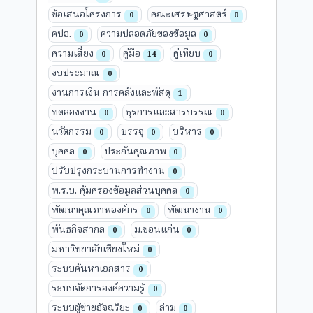
ข้อเสนอโครงการ
คณะเศรษฐศาสตร์
0
0
คปอ.
ความปลอดภัยของข้อมูล
0
0
ความเสี่ยง
คู่มือ
คู่เทียบ
0
14
0
งบประมาณ
0
งานการเงิน การคลังและพัสดุ
1
ทดลองงาน
ธุรการและสารบรรณ
0
0
นวัตกรรม
บรรจุ
บริหาร
0
0
0
บุคคล
ประกันคุณภาพ
0
0
ปรับปรุงกระบวนการทำงาน
0
พ.ร.บ. คุ้มครองข้อมูลส่วนบุคคล
0
พัฒนาคุณภาพองค์กร
พัฒนางาน
0
0
พันธกิจสากล
ม.ขอนแก่น
0
0
มหาวิทยาลัยเชียงใหม่
0
ระบบค้นหาเอกสาร
0
ระบบจัดการองค์ความรู้
0
ระบบผู้ช่วยอัจฉริยะ
ล่าม
0
0