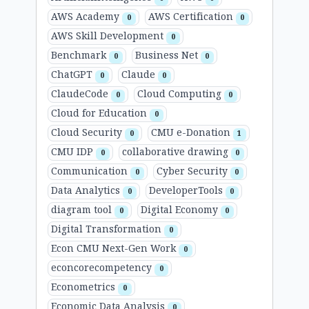
AWS Academy
AWS Certification
0
0
AWS Skill Development
0
Benchmark
Business Net
0
0
ChatGPT
Claude
0
0
ClaudeCode
Cloud Computing
0
0
Cloud for Education
0
Cloud Security
CMU e-Donation
0
1
CMU IDP
collaborative drawing
0
0
Communication
Cyber Security
0
0
Data Analytics
DeveloperTools
0
0
diagram tool
Digital Economy
0
0
Digital Transformation
0
Econ CMU Next-Gen Work
0
econcorecompetency
0
Econometrics
0
Economic Data Analysis
0