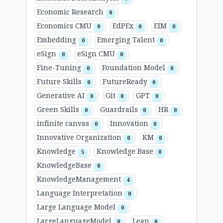
Economic Research
0
Economics CMU
EdPEx
EIM
0
0
0
Embedding
Emerging Talent
0
0
eSign
eSign CMU
0
0
Fine-Tuning
Foundation Model
0
0
Future Skills
FutureReady
0
0
Generative AI
Git
GPT
0
0
0
Green Skills
Guardrails
HR
0
0
0
infinite canvas
Innovation
0
0
Innovative Organization
KM
0
0
Knowledge
Knowledge Base
5
0
KnowledgeBase
0
KnowledgeManagement
4
Language Interpretation
0
Large Language Model
0
LargeLanguageModel
Lean
0
0