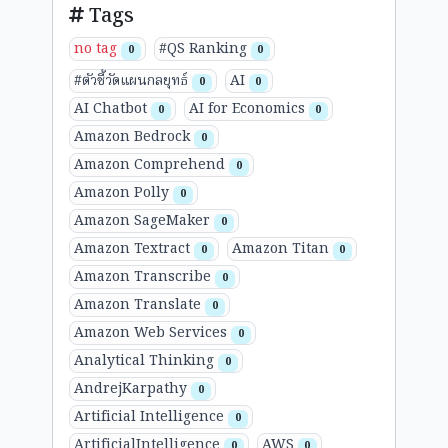
Tags
no tag
#QS Ranking
0
0
#ตัวชี้วัดแผนกลยุทธ์
AI
0
0
AI Chatbot
AI for Economics
0
0
Amazon Bedrock
0
Amazon Comprehend
0
Amazon Polly
0
Amazon SageMaker
0
Amazon Textract
Amazon Titan
0
0
Amazon Transcribe
0
Amazon Translate
0
Amazon Web Services
0
Analytical Thinking
0
AndrejKarpathy
0
Artificial Intelligence
0
ArtificialIntelligence
AWS
0
0