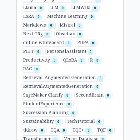
Llama
LLM
LLMWiki
0
0
0
LoRA
Machine Learning
0
0
Markdown
Mistral
0
0
Next ORg
Obsidian
0
0
online whiteboard
PDPA
0
0
PEFT
PersonalAssistant
0
0
Productivity
QLoRA
R
0
0
0
RAG
0
Retrieval-Augmented Generation
0
RetrievalAugmentedGeneration
0
SageMaker Clarify
SecondBrain
0
0
StudentExperience
0
Succession Planning
0
Sustainability
TechTutorial
0
0
tldraw
TQA
TQC+
TQF
0
0
0
0
Transformer
Vector Database
0
0