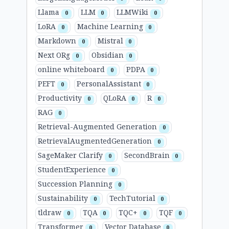
Llama
LLM
LLMWiki
0
0
0
LoRA
Machine Learning
0
0
Markdown
Mistral
0
0
Next ORg
Obsidian
0
0
online whiteboard
PDPA
0
0
PEFT
PersonalAssistant
0
0
Productivity
QLoRA
R
0
0
0
RAG
0
Retrieval-Augmented Generation
0
RetrievalAugmentedGeneration
0
SageMaker Clarify
SecondBrain
0
0
StudentExperience
0
Succession Planning
0
Sustainability
TechTutorial
0
0
tldraw
TQA
TQC+
TQF
0
0
0
0
Transformer
Vector Database
0
0