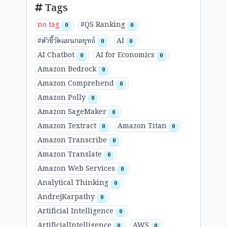
Tags
no tag
#QS Ranking
0
0
#ตัวชี้วัดแผนกลยุทธ์
AI
0
0
AI Chatbot
AI for Economics
0
0
Amazon Bedrock
0
Amazon Comprehend
0
Amazon Polly
0
Amazon SageMaker
0
Amazon Textract
Amazon Titan
0
0
Amazon Transcribe
0
Amazon Translate
0
Amazon Web Services
0
Analytical Thinking
0
AndrejKarpathy
0
Artificial Intelligence
0
ArtificialIntelligence
AWS
0
0