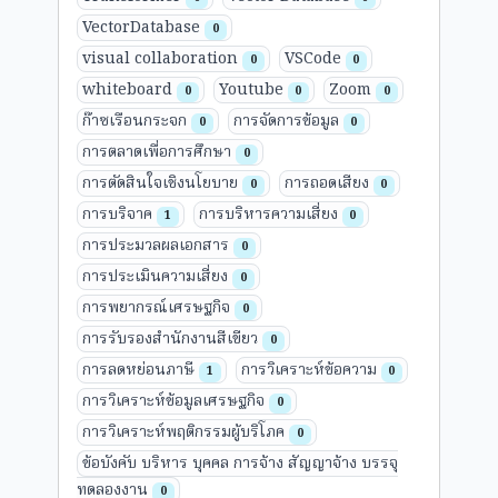
VectorDatabase
0
visual collaboration
VSCode
0
0
whiteboard
Youtube
Zoom
0
0
0
ก๊าซเรือนกระจก
การจัดการข้อมูล
0
0
การตลาดเพื่อการศึกษา
0
การตัดสินใจเชิงนโยบาย
การถอดเสียง
0
0
การบริจาค
การบริหารความเสี่ยง
1
0
การประมวลผลเอกสาร
0
การประเมินความเสี่ยง
0
การพยากรณ์เศรษฐกิจ
0
การรับรองสำนักงานสีเขียว
0
การลดหย่อนภาษี
การวิเคราะห์ข้อความ
1
0
การวิเคราะห์ข้อมูลเศรษฐกิจ
0
การวิเคราะห์พฤติกรรมผู้บริโภค
0
ข้อบังคับ บริหาร บุคคล การจ้าง สัญญาจ้าง บรรจุ
ทดลองงาน
0