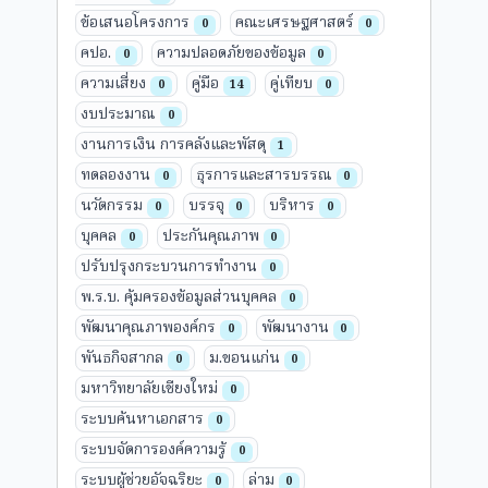
ข้อเสนอโครงการ
คณะเศรษฐศาสตร์
0
0
คปอ.
ความปลอดภัยของข้อมูล
0
0
ความเสี่ยง
คู่มือ
คู่เทียบ
0
14
0
งบประมาณ
0
งานการเงิน การคลังและพัสดุ
1
ทดลองงาน
ธุรการและสารบรรณ
0
0
นวัตกรรม
บรรจุ
บริหาร
0
0
0
บุคคล
ประกันคุณภาพ
0
0
ปรับปรุงกระบวนการทำงาน
0
พ.ร.บ. คุ้มครองข้อมูลส่วนบุคคล
0
พัฒนาคุณภาพองค์กร
พัฒนางาน
0
0
พันธกิจสากล
ม.ขอนแก่น
0
0
มหาวิทยาลัยเชียงใหม่
0
ระบบค้นหาเอกสาร
0
ระบบจัดการองค์ความรู้
0
ระบบผู้ช่วยอัจฉริยะ
ล่าม
0
0