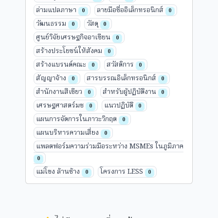
ล่ามแปลภาษา
ลายมือชื่ออิเล็กทรอนิกส์
0
0
วัฒนธรรม
วัสดุ
0
0
ศูนย์วิจัยเศรษฐกิจอาเซียน
0
สร้างประโยชน์ให้สังคม
0
สร้างแบรนด์คณะ
สวัสดิการ
0
0
สัญญาจ้าง
สารบรรณอิเล็กทรอนิกส์
0
0
สำนักงานสีเขียว
สำหรับผู้ปฏิบัติงาน
0
0
เศรษฐศาสตร์มช
แนวปฏิบัติ
0
0
แผนการจัดการในภาวะวิกฤต
0
แผนบริหารความเสี่ยง
0
แพลตฟอร์มความร่วมมือระหว่าง MSMEs ในภูมิภาค
0
แม่โขง ล้านช้าง
โครงการ LESS
0
0