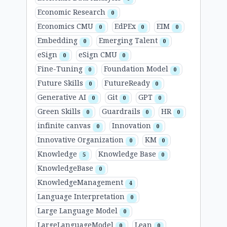
Economic Research
0
Economics CMU
EdPEx
EIM
0
0
0
Embedding
Emerging Talent
0
0
eSign
eSign CMU
0
0
Fine-Tuning
Foundation Model
0
0
Future Skills
FutureReady
0
0
Generative AI
Git
GPT
0
0
0
Green Skills
Guardrails
HR
0
0
0
infinite canvas
Innovation
0
0
Innovative Organization
KM
0
0
Knowledge
Knowledge Base
5
0
KnowledgeBase
0
KnowledgeManagement
4
Language Interpretation
0
Large Language Model
0
LargeLanguageModel
Lean
0
0