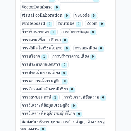
VectorDatabase
0
visual collaboration
VSCode
0
0
whiteboard
Youtube
Zoom
0
0
0
ก๊าซเรือนกระจก
การจัดการข้อมูล
0
0
การตลาดเพื่อการศึกษา
0
การตัดสินใจเชิงนโยบาย
การถอดเสียง
0
0
การบริจาค
การบริหารความเสี่ยง
1
0
การประมวลผลเอกสาร
0
การประเมินความเสี่ยง
0
การพยากรณ์เศรษฐกิจ
0
การรับรองสำนักงานสีเขียว
0
การลดหย่อนภาษี
การวิเคราะห์ข้อความ
1
0
การวิเคราะห์ข้อมูลเศรษฐกิจ
0
การวิเคราะห์พฤติกรรมผู้บริโภค
0
ข้อบังคับ บริหาร บุคคล การจ้าง สัญญาจ้าง บรรจุ
ทดลองงาน
0