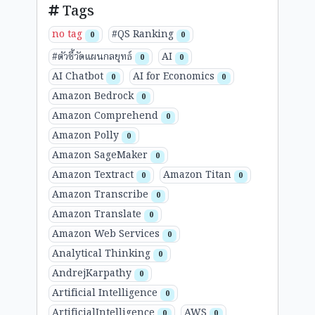
Tags
no tag
#QS Ranking
0
0
#ตัวชี้วัดแผนกลยุทธ์
AI
0
0
AI Chatbot
AI for Economics
0
0
Amazon Bedrock
0
Amazon Comprehend
0
Amazon Polly
0
Amazon SageMaker
0
Amazon Textract
Amazon Titan
0
0
Amazon Transcribe
0
Amazon Translate
0
Amazon Web Services
0
Analytical Thinking
0
AndrejKarpathy
0
Artificial Intelligence
0
ArtificialIntelligence
AWS
0
0