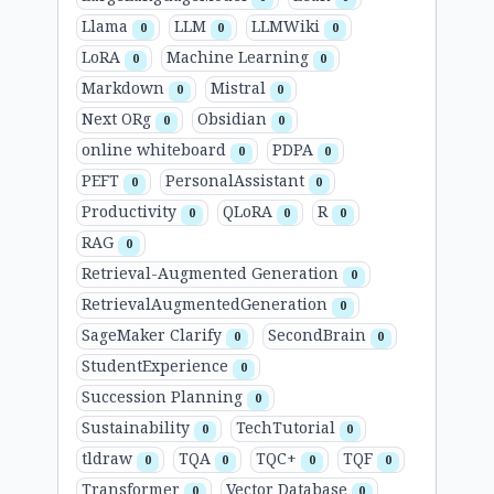
Llama
LLM
LLMWiki
0
0
0
LoRA
Machine Learning
0
0
Markdown
Mistral
0
0
Next ORg
Obsidian
0
0
online whiteboard
PDPA
0
0
PEFT
PersonalAssistant
0
0
Productivity
QLoRA
R
0
0
0
RAG
0
Retrieval-Augmented Generation
0
RetrievalAugmentedGeneration
0
SageMaker Clarify
SecondBrain
0
0
StudentExperience
0
Succession Planning
0
Sustainability
TechTutorial
0
0
tldraw
TQA
TQC+
TQF
0
0
0
0
Transformer
Vector Database
0
0