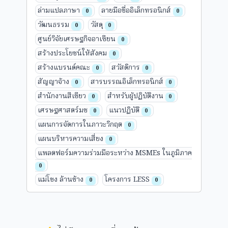
ล่ามแปลภาษา
ลายมือชื่ออิเล็กทรอนิกส์
0
0
วัฒนธรรม
วัสดุ
0
0
ศูนย์วิจัยเศรษฐกิจอาเซียน
0
สร้างประโยชน์ให้สังคม
0
สร้างแบรนด์คณะ
สวัสดิการ
0
0
สัญญาจ้าง
สารบรรณอิเล็กทรอนิกส์
0
0
สำนักงานสีเขียว
สำหรับผู้ปฏิบัติงาน
0
0
เศรษฐศาสตร์มช
แนวปฏิบัติ
0
0
แผนการจัดการในภาวะวิกฤต
0
แผนบริหารความเสี่ยง
0
แพลตฟอร์มความร่วมมือระหว่าง MSMEs ในภูมิภาค
0
แม่โขง ล้านช้าง
โครงการ LESS
0
0