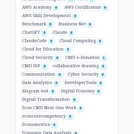
AWS Academy
AWS Certification
0
0
AWS Skill Development
0
Benchmark
Business Net
0
0
ChatGPT
Claude
0
0
ClaudeCode
Cloud Computing
0
0
Cloud for Education
0
Cloud Security
CMU e-Donation
0
1
CMU IDP
collaborative drawing
0
0
Communication
Cyber Security
0
0
Data Analytics
DeveloperTools
0
0
diagram tool
Digital Economy
0
0
Digital Transformation
0
Econ CMU Next-Gen Work
0
econcorecompetency
0
Econometrics
0
Economic Data Analysis
0