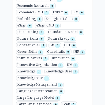
Economic Research
0
Economics CMU
EdPEx
EIM
0
0
0
Embedding
Emerging Talent
0
0
eSign
eSign CMU
0
0
Fine-Tuning
Foundation Model
0
0
Future Skills
FutureReady
0
0
Generative AI
Git
GPT
0
0
0
Green Skills
Guardrails
HR
0
0
0
infinite canvas
Innovation
0
0
Innovative Organization
KM
0
0
Knowledge
Knowledge Base
1
0
KnowledgeBase
0
KnowledgeManagement
0
Language Interpretation
0
Large Language Model
0
LargeLanguageModel
Lean
0
0