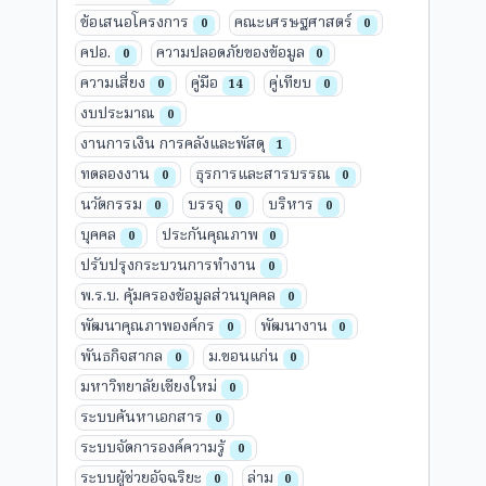
ข้อเสนอโครงการ
คณะเศรษฐศาสตร์
0
0
คปอ.
ความปลอดภัยของข้อมูล
0
0
ความเสี่ยง
คู่มือ
คู่เทียบ
0
14
0
งบประมาณ
0
งานการเงิน การคลังและพัสดุ
1
ทดลองงาน
ธุรการและสารบรรณ
0
0
นวัตกรรม
บรรจุ
บริหาร
0
0
0
บุคคล
ประกันคุณภาพ
0
0
ปรับปรุงกระบวนการทำงาน
0
พ.ร.บ. คุ้มครองข้อมูลส่วนบุคคล
0
พัฒนาคุณภาพองค์กร
พัฒนางาน
0
0
พันธกิจสากล
ม.ขอนแก่น
0
0
มหาวิทยาลัยเชียงใหม่
0
ระบบค้นหาเอกสาร
0
ระบบจัดการองค์ความรู้
0
ระบบผู้ช่วยอัจฉริยะ
ล่าม
0
0