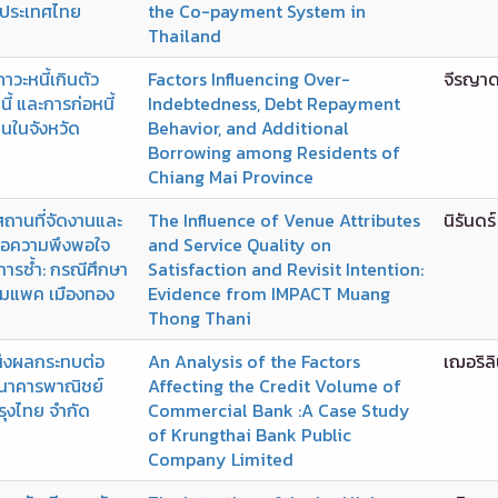
ในประเทศไทย
the Co-payment System in
Thailand
ภาวะหนี้เกินตัว
Factors Influencing Over-
จีรญาด
้ และการก่อหนี้
Indebtedness, Debt Repayment
ชนในจังหวัด
Behavior, and Additional
Borrowing among Residents of
Chiang Mai Province
ถานที่จัดงานและ
The Influence of Venue Attributes
นิรันดร
่อความพึงพอใจ
and Service Quality on
การซ้ำ: กรณีศึกษา
Satisfaction and Revisit Intention:
ิมแพค เมืองทอง
Evidence from IMPACT Muang
Thong Thani
ี่ส่งผลกระทบต่อ
An Analysis of the Factors
เฌอริลิ
ธนาคารพาณิชย์
Affecting the Credit Volume of
ุงไทย จำกัด
Commercial Bank :A Case Study
of Krungthai Bank Public
Company Limited