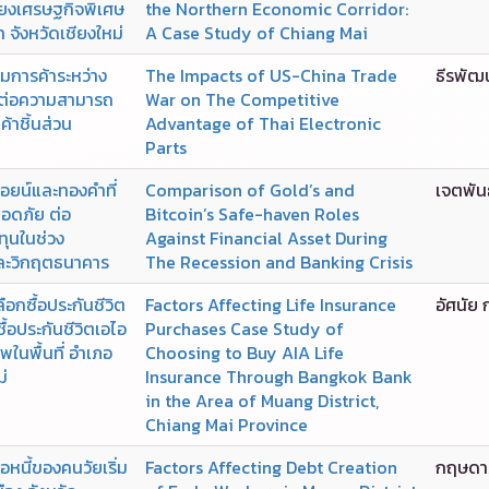
บียงเศรษฐกิจพิเศษ
the Northern Economic Corridor:
 จังหวัดเชียงใหม่
A Case Study of Chiang Mai
การค้าระหว่าง
The Impacts of US-China Trade
ธีรพัฒ
นต่อความสามารถ
War on The Competitive
้าชิ้นส่วน
Advantage of Thai Electronic
Parts
อยน์และทองคำที่
Comparison of Gold’s and
เจตพันธ
ลอดภัย ต่อ
Bitcoin’s Safe-haven Roles
ทุนในช่วง
Against Financial Asset During
ละวิกฤตธนาคาร
The Recession and Banking Crisis
ลือกซื้อประกันชีวิต
Factors Affecting Life Insurance
อัศนัย 
้อประกันชีวิตเอไอ
Purchases Case Study of
ในพื้นที่ อำเภอ
Choosing to Buy AIA Life
ม่
Insurance Through Bangkok Bank
in the Area of Muang District,
Chiang Mai Province
่อหนี้ของคนวัยเริ่ม
Factors Affecting Debt Creation
กฤษดา