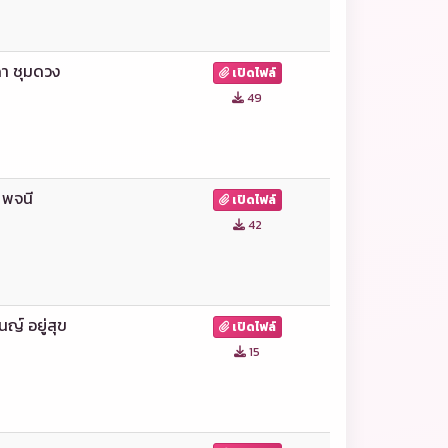
า ชุมดวง
เปิดไฟล์
49
์ พจนี
เปิดไฟล์
42
นญ์ อยู่สุข
เปิดไฟล์
15