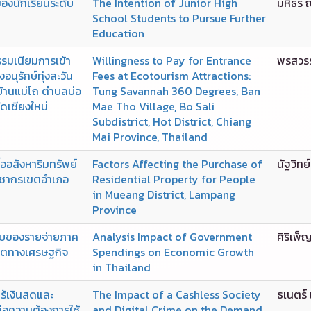
ของนักเรียนระดับ
The Intention of Junior High
มหิธร 
School Students to Pursue Further
Education
รรมเนียมการเข้า
Willingness to Pay for Entrance
พรสวรรค
อนุรักษ์ทุ่งสะวัน
Fees at Ecotourism Attractions:
้านแม่โถ ตำบลบ่อ
Tung Savannah 360 Degrees, Ban
ดเชียงใหม่
Mae Tho Village, Bo Sali
Subdistrict, Hot District, Chiang
Mai Province, Thailand
ื้ออสังหาริมทรัพย์
Factors Affecting the Purchase of
นัฐวิทย
ระชากรเขตอำเภอ
Residential Property for People
in Mueang District, Lampang
Province
ทบของรายจ่ายภาค
Analysis Impact of Government
ศิริเพ
บโตทางเศรษฐกิจ
Spendings on Economic Growth
in Thailand
้เงินสดและ
The Impact of a Cashless Society
ธเนตร์ 
่อความต้องการใช้
and Digital Crime on the Demand