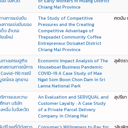
ือง จังหวัด
of Early Workers in Muang District
Chiang Mai Province
างการแข่งขัน
The Study of Competitive
ศตนัน 
างการแข่งขันของ
Pressures and the Creating
สด็จ อำเภอ
Competitive Advantage of
ียงใหม่
Thepsadet Community Coffee
Entrepreneur Doisaket District
Chiang Mai Province
ทบทางเศรษฐกิจ
Economic Impact Analysis of The
สุพัตรา
จากสถานการณ์การ
Houseboat Business Pandemic:
(Covid-19) กรณี
COVID-19 A Case Study of Mae
มบูรณ์ชล อุทยาน
Ngat Som Boon Chon Dam in Sri
Lanna National Park
บริการและความ
An Evaluation and SERVQUAL and
สุปรีย
ศึกษา บริษัท
Customer Layalty : A Case Study
หนึ่ง ในจังหวัด
of a Private Parcel Delivery
Company in Chiang Mai
้บริโภคที่มีต่อการ
Consumer’s Willingness to Pay for
วลินพิช