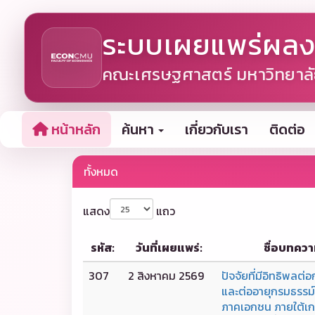
ระบบเผยแพร่ผลง
คณะเศรษฐศาสตร์ มหาวิทยาลัย
หน้าหลัก
ค้นหา
เกี่ยวกับเรา
ติดต่อ
ทั้งหมด
แสดง
แถว
รหัส:
วันที่เผยแพร่:
ชื่อบทควา
307
2 สิงหาคม 2569
ปัจจัยที่มีอิทธิพลต่อ
และต่ออายุกรมธรรม
ภาคเอกชน ภายใต้เก