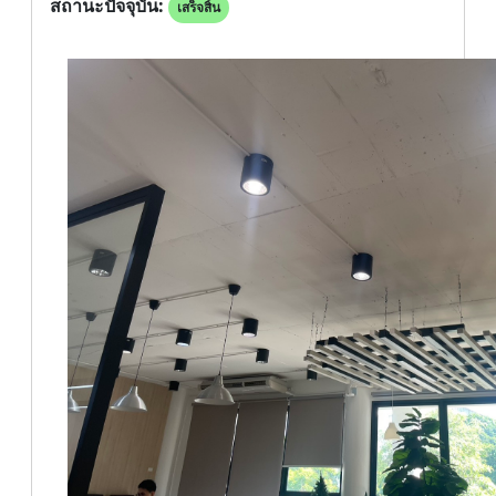
สถานะปัจจุบัน:
เสร็จสิ้น