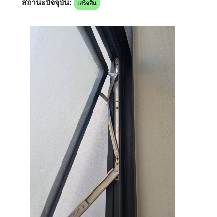
สถานะปัจจุบัน:
เสร็จสิ้น