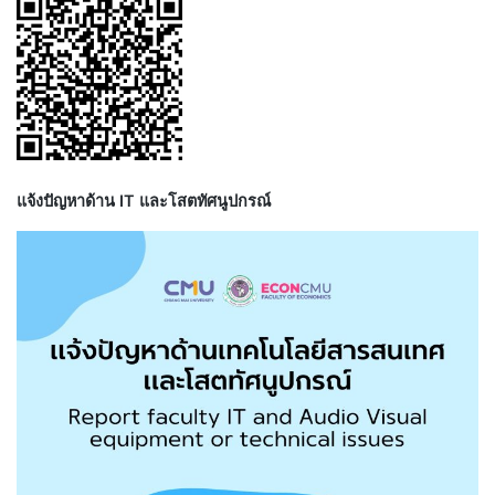
แจ้งปัญหาด้าน IT และโสตทัศนูปกรณ์