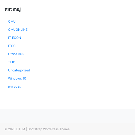
หมวดหมู่
CMU
CMUONLINE
IT ECON
ITSC
Office 365
TLIC
Uncategorized
Windows 10
การอบรม
© 2026
DTLM
|
Bootstrap WordPress Theme